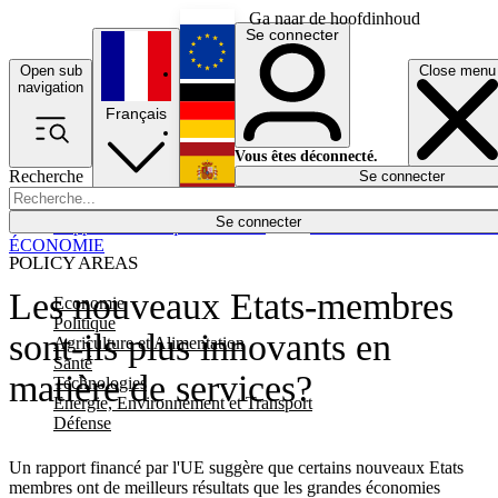
Ga naar de hoofdinhoud
Se connecter
Open sub
Close menu
English
navigation
Français
Deutsch
Vous êtes déconnecté.
Recherche
Se connecter
Español
Lumières éteintes
Se connecter
Rapporteur
Politique
Économie
Newsletters
Evénements
Em
ÉCONOMIE
POLICY AREAS
Les nouveaux Etats-membres
Economie
Politique
sont-ils plus innovants en
Agriculture et Alimentation
Santé
matière de services?
Technologies
Energie, Environnement et Transport
Défense
Un rapport financé par l'UE suggère que certains nouveaux Etats
membres ont de meilleurs résultats que les grandes économies