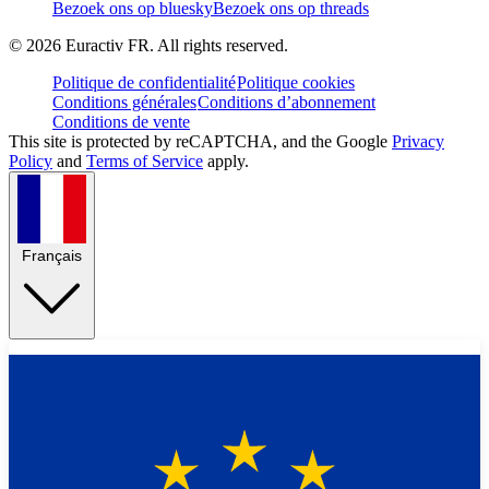
Bezoek ons op bluesky
Bezoek ons op threads
©
2026
Euractiv FR. All rights reserved.
Politique de confidentialité
Politique cookies
Conditions générales
Conditions d’abonnement
Conditions de vente
This site is protected by reCAPTCHA, and the Google
Privacy
Policy
and
Terms of Service
apply.
Français