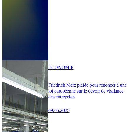
ÉCONOMIE
Friedrich Merz plaide pour renoncer à une
loi européenne sur le devoir de vigilance
des entreprises
09.05.2025