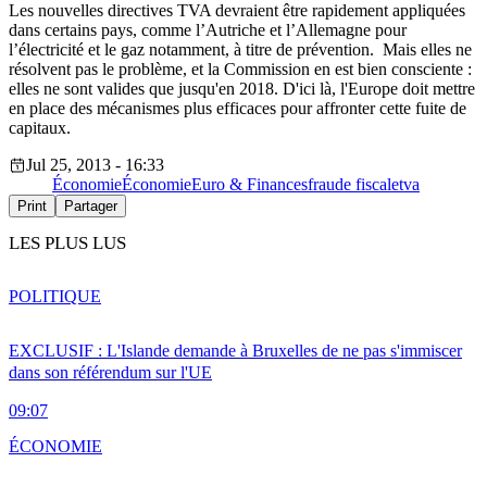
Les nouvelles directives TVA devraient être rapidement appliquées
dans certains pays, comme l’Autriche et l’Allemagne pour
l’électricité et le gaz notamment, à titre de prévention. Mais elles ne
résolvent pas le problème, et la Commission en est bien consciente :
elles ne sont valides que jusqu'en 2018. D'ici là, l'Europe doit mettre
en place des mécanismes plus efficaces pour affronter cette fuite de
capitaux.
Jul 25, 2013 - 16:33
Économie
Économie
Euro & Finances
fraude fiscale
tva
Print
Partager
LES PLUS LUS
POLITIQUE
EXCLUSIF : L'Islande demande à Bruxelles de ne pas s'immiscer
dans son référendum sur l'UE
09:07
ÉCONOMIE