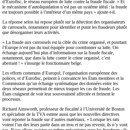
d’Eurofisc, le réseau européen de lutte contre la fraude fiscale. « Et
le mécanisme d’autoliquidation n’est pas un système idéal : la fraude
est toujours possible à l’intérieur d’un même pays » ajoute-t-il.
La réponse selon lui repose plutôt sur la détection des organisateurs
de carrousels, notamment pour identifier et punir les fraudeurs plutôt
que désorganiser leurs activités.
« La fraude aux carrousels est la cible du crime organisé, et pourtant
l’Europe n’est pas du tout équipée pour coordonner sa lutte. On
échange aujourd’hui plus d’informations sur la fraude fiscale,
notamment, que dans la lutte contre le crime organisé, c’est
aberrant ! » s'insurge le fonctionnaire belge.
Les efforts communs d’Europol, l’organisation européenne des
polices, et d’Eurofisc, peinent à convaincre les États membres et la
Commission qu’un échange systématique des données entre les
deux réseaux permettrait de mieux traquer les cas de fraude. Les
États craignent de voir leur souveraineté affectée et freinent le
processus.
Richard Ainsworth, professeur de fiscalité à l’Université de Boston
et spécialiste de la TVA estime aussi que les nouvelles directives
vont reporter la fraude sur d’autres matériaux. « Lorsque les rats
voient l’un des leurs partir dans un trou et ne pas revenir, ils n’y vont
pas. Nous allons assister au même mécanisme avec les fraudeurs : ils