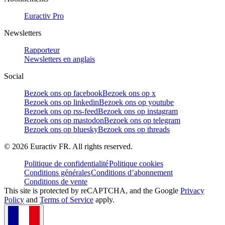
Euractiv Pro
Newsletters
Rapporteur
Newsletters en anglais
Social
Bezoek ons op facebook
Bezoek ons op x
Bezoek ons op linkedin
Bezoek ons op youtube
Bezoek ons op rss-feed
Bezoek ons op instagram
Bezoek ons op mastodon
Bezoek ons op telegram
Bezoek ons op bluesky
Bezoek ons op threads
©
2026
Euractiv FR. All rights reserved.
Politique de confidentialité
Politique cookies
Conditions générales
Conditions d’abonnement
Conditions de vente
This site is protected by reCAPTCHA, and the Google
Privacy
Policy
and
Terms of Service
apply.