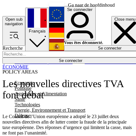
Ga naar de hoofdinhoud
Se connecter
Open sub
Close menu
English
navigation
Français
Deutsch
Vous êtes déconnecté.
Recherche
Se connecter
Español
Lumières éteintes
Se connecter
Rapporteur
Politique
Économie
Newsletters
Evénements
Em
ÉCONOMIE
POLICY AREAS
Les nouvelles directives TVA
Economie
Politique
font débat
Agriculture et Alimentation
Santé
Technologies
Energie, Environnement et Transport
Défense
Le Conseil de l’Union européenne a adopté le 23 juillet deux
nouvelles directives afin de lutter contre la fraude de la principale
taxe européenne. Des réponses d’urgence qui limitent la casse, mais
ne font pas l’unanimité.