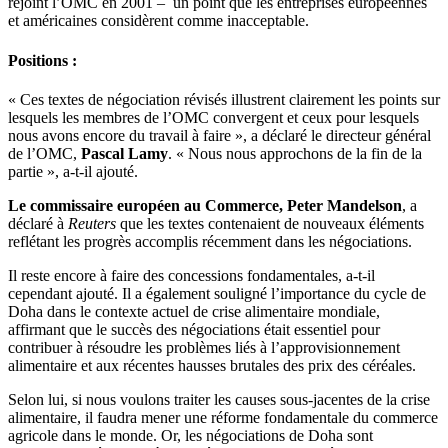
rejoint l’OMC en 2001 – un point que les entreprises européennes
et américaines considèrent comme inacceptable.
Positions :
« Ces textes de négociation révisés illustrent clairement les points sur
lesquels les membres de l’OMC convergent et ceux pour lesquels
nous avons encore du travail à faire », a déclaré le directeur général
de l’OMC,
Pascal Lamy
. « Nous nous approchons de la fin de la
partie », a-t-il ajouté.
Le commissaire européen au Commerce, Peter Mandelson
, a
déclaré à
Reuters
que les textes contenaient de nouveaux éléments
reflétant les progrès accomplis récemment dans les négociations.
Il reste encore à faire des concessions fondamentales, a-t-il
cependant ajouté. Il a également souligné l’importance du cycle de
Doha dans le contexte actuel de crise alimentaire mondiale,
affirmant que le succès des négociations était essentiel pour
contribuer à résoudre les problèmes liés à l’approvisionnement
alimentaire et aux récentes hausses brutales des prix des céréales.
Selon lui, si nous voulons traiter les causes sous-jacentes de la crise
alimentaire, il faudra mener une réforme fondamentale du commerce
agricole dans le monde. Or, les négociations de Doha sont