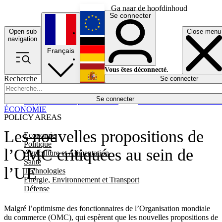
Ga naar de hoofdinhoud
Se connecter
Open sub
Close menu
English
navigation
Français
Deutsch
Vous êtes déconnecté.
Recherche
Se connecter
Español
Lumières éteintes
Se connecter
Rapporteur
Politique
Économie
Newsletters
Evénements
Em
ÉCONOMIE
POLICY AREAS
Les nouvelles propositions de
Economie
Politique
l’OMC critiquées au sein de
Agriculture et Alimentation
Santé
l’UE
Technologies
Energie, Environnement et Transport
Défense
Malgré l’optimisme des fonctionnaires de l’Organisation mondiale
du commerce (OMC), qui espèrent que les nouvelles propositions de