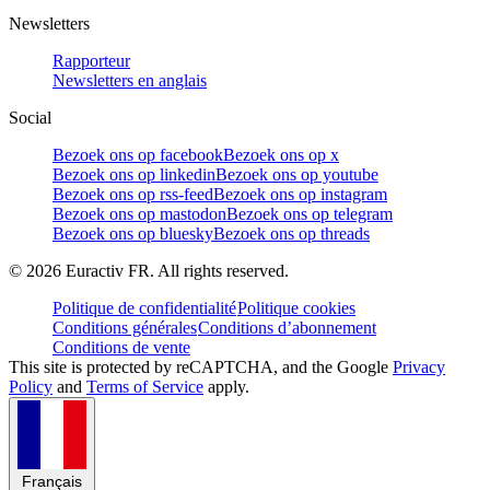
Newsletters
Rapporteur
Newsletters en anglais
Social
Bezoek ons op facebook
Bezoek ons op x
Bezoek ons op linkedin
Bezoek ons op youtube
Bezoek ons op rss-feed
Bezoek ons op instagram
Bezoek ons op mastodon
Bezoek ons op telegram
Bezoek ons op bluesky
Bezoek ons op threads
©
2026
Euractiv FR. All rights reserved.
Politique de confidentialité
Politique cookies
Conditions générales
Conditions d’abonnement
Conditions de vente
This site is protected by reCAPTCHA, and the Google
Privacy
Policy
and
Terms of Service
apply.
Français