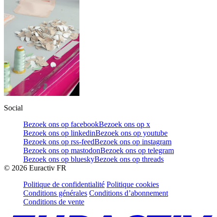
Social
Bezoek ons op facebook
Bezoek ons op x
Bezoek ons op linkedin
Bezoek ons op youtube
Bezoek ons op rss-feed
Bezoek ons op instagram
Bezoek ons op mastodon
Bezoek ons op telegram
Bezoek ons op bluesky
Bezoek ons op threads
©
2026
Euractiv FR
Politique de confidentialité
Politique cookies
Conditions générales
Conditions d’abonnement
Conditions de vente