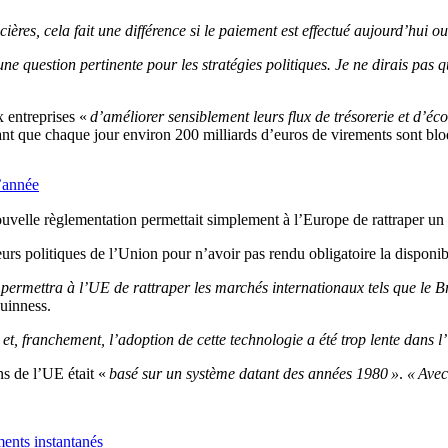
ières, cela fait une différence si le paiement est effectué aujourd’hui 
t une question pertinente pour les stratégies politiques. Je ne dirais pas
x entreprises «
d’améliorer sensiblement leurs flux de trésorerie et d’éc
mant que chaque jour environ 200 milliards d’euros de virements sont blo
d’année
lle règlementation permettait simplement à l’Europe de rattraper un
urs politiques de l’Union pour n’avoir pas rendu obligatoire la disponibi
rmettra à l’UE de rattraper les marchés internationaux tels que le Bré
uinness.
 et, franchement, l’adoption de cette technologie a été trop lente dans 
s de l’UE était «
basé sur un système datant des années 1980 »
.
« Avec
ments instantanés