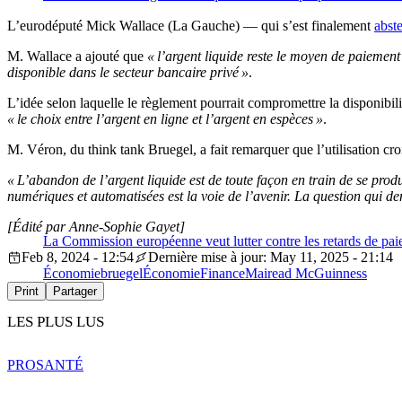
L’eurodéputé Mick Wallace (La Gauche) — qui s’est finalement
abst
M. Wallace a ajouté que
« l’argent liquide reste le moyen de paiement 
disponible dans le secteur bancaire privé »
.
L’idée selon laquelle le règlement pourrait compromettre la disponib
« le choix entre l’argent en ligne et l’argent en espèces »
.
M. Véron, du think tank Bruegel, a fait remarquer que l’utilisation cro
« L’abandon de l’argent liquide est de toute façon en train de se produ
numériques et automatisées est la voie de l’avenir. La question qui d
[Édité par Anne-Sophie Gayet]
La Commission européenne veut lutter contre les retards de pai
Feb 8, 2024 - 12:54
Dernière mise à jour: May 11, 2025 - 21:14
Économie
bruegel
Économie
Finance
Mairead McGuinness
Print
Partager
LES PLUS LUS
PRO
SANTÉ