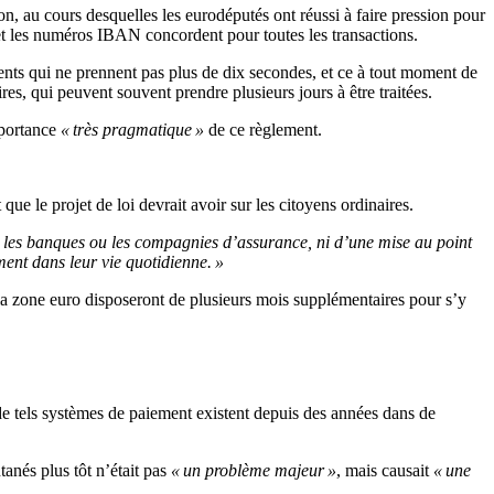
on, au cours desquelles les eurodéputés ont réussi à faire pression pour
s et les numéros IBAN concordent pour toutes les transactions.
ements qui ne prennent pas plus de dix secondes, et ce à tout moment de
res, qui peuvent souvent prendre plusieurs jours à être traitées.
mportance
« très pragmatique »
de ce règlement.
e le projet de loi devrait avoir sur les citoyens ordinaires.
ur les banques ou les compagnies d’assurance, ni d’une mise au point
ment dans leur vie quotidienne. »
 la zone euro disposeront de plusieurs mois supplémentaires pour s’y
 de tels systèmes de paiement existent depuis des années dans de
anés plus tôt n’était pas
« un problème majeur »
, mais causait
« une