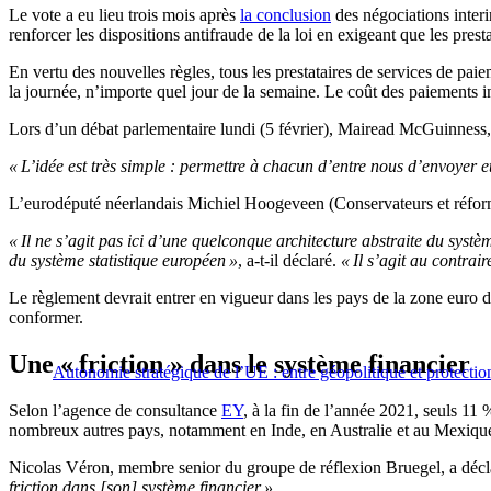
Le vote a eu lieu trois mois après
la conclusion
des négociations interi
renforcer les dispositions antifraude de la loi en exigeant que les pre
En vertu des nouvelles règles, tous les prestataires de services de pai
la journée, n’importe quel jour de la semaine. Le coût des paiements in
Lors d’un débat parlementaire lundi (5 février), Mairead McGuinness, 
« L’idée est très simple : permettre à chacun d’entre nous d’envoyer e
L’eurodéputé néerlandais Michiel Hoogeveen (Conservateurs et réformist
« Il ne s’agit pas ici d’une quelconque architecture abstraite du sys
du système statistique européen »
, a-t-il déclaré.
« Il s’agit au contrai
Le règlement devrait entrer en vigueur dans les pays de la zone euro d
conformer.
Une « friction » dans le système financier
Autonomie stratégique de l’UE : entre géopolitique et protecti
Selon l’agence de consultance
EY
, à la fin de l’année 2021, seuls 11
nombreux autres pays, notamment en Inde, en Australie et au Mexiqu
Nicolas Véron, membre senior du groupe de réflexion Bruegel, a déclaré
friction dans [son] système financier »
.