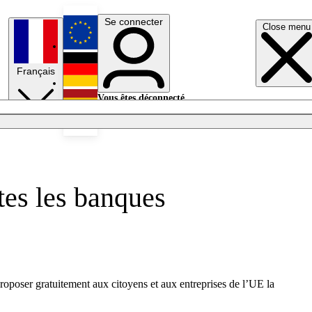
Se connecter
Close menu
English
Français
Deutsch
Vous êtes déconnecté.
Se connecter
Español
Lumières éteintes
tes les banques
proposer gratuitement aux citoyens et aux entreprises de l’UE la