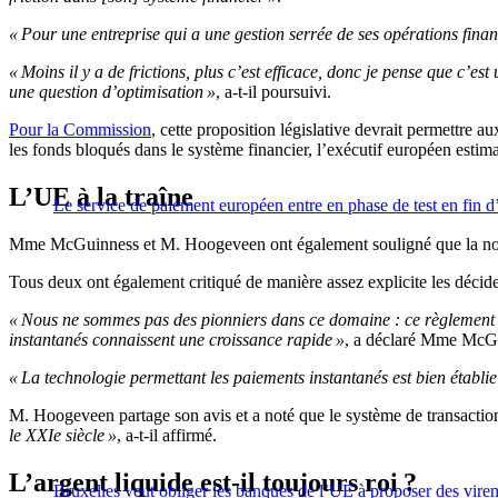
« Pour une entreprise qui a une gestion serrée de ses opérations financ
« Moins il y a de frictions, plus c’est efficace, donc je pense que c’es
une question d’optimisation »
, a-t-il poursuivi.
Pour la Commission
, cette proposition législative devrait permettre au
les fonds bloqués dans le système financier, l’exécutif européen esti
L’UE à la traîne
Le service de paiement européen entre en phase de test en fin 
Mme McGuinness et M. Hoogeveen ont également souligné que la nouve
Tous deux ont également critiqué de manière assez explicite les décide
« Nous ne sommes pas des pionniers dans ce domaine : ce règlement pe
instantanés connaissent une croissance rapide »
, a déclaré Mme McG
« La technologie permettant les paiements instantanés est bien établie
M. Hoogeveen partage son avis et a noté que le système de transaction
le XXIe siècle »
, a-t-il affirmé.
L’argent liquide est-il toujours roi ?
Bruxelles veut obliger les banques de l’UE à proposer des vire