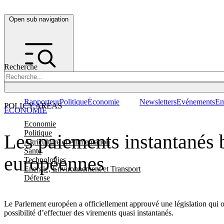
Open sub navigation
Recherche
Rapporteur
Politique
Économie
Newsletters
Evénements
Em
POLICY AREAS
ÉCONOMIE
Economie
Politique
Les paiements instantanés b
Agriculture et Alimentation
Santé
européennes
Technologies
Energie, Environnement et Transport
Défense
Le Parlement européen a officiellement approuvé une législation qui ob
possibilité d’effectuer des virements quasi instantanés.