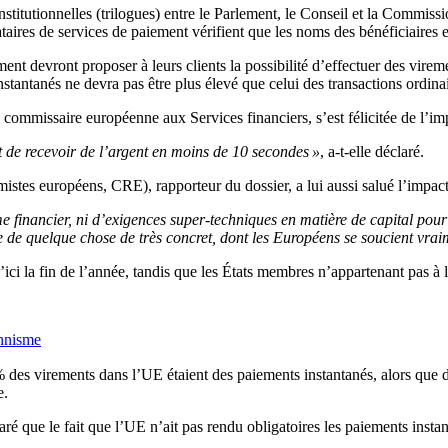
nstitutionnelles (trilogues) entre le Parlement, le Conseil et la Commissi
stataires de services de paiement vérifient que les noms des bénéficiaire
ement devront proposer à leurs clients la possibilité d’effectuer des vir
stantanés ne devra pas être plus élevé que celui des transactions ordinai
commissaire européenne aux Services financiers, s’est félicitée de l’i
t de recevoir de l’argent en moins de 10 secondes »
, a-t-elle déclaré.
es européens, CRE), rapporteur du dossier, a lui aussi salué l’impact qu
tème financier, ni d’exigences super-techniques en matière de capital po
re de quelque chose de très concret, dont les Européens se soucient vrai
’ici la fin de l’année, tandis que les États membres n’appartenant pas à
onnisme
 % des virements dans l’UE étaient des paiements instantanés, alors que
e.
 que le fait que l’UE n’ait pas rendu obligatoires les paiements instant