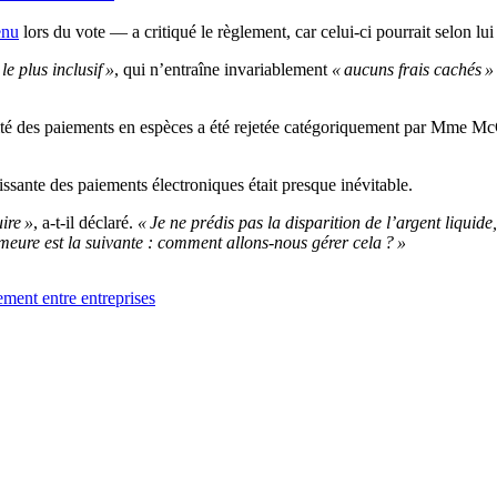
enu
lors du vote — a critiqué le règlement, car celui-ci pourrait selon lui
le plus inclusif »
, qui n’entraîne invariablement
« aucuns frais cachés »
ilité des paiements en espèces a été rejetée catégoriquement par Mme M
issante des paiements électroniques était presque inévitable.
ire »
, a-t-il déclaré.
« Je ne prédis pas la disparition de l’argent liquid
emeure est la suivante : comment allons-nous gérer cela ? »
ement entre entreprises