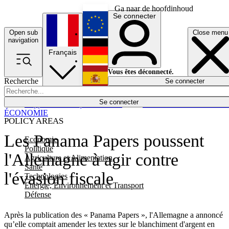
Ga naar de hoofdinhoud
Se connecter
Open sub
Close menu
English
navigation
Français
Deutsch
Vous êtes déconnecté.
Recherche
Se connecter
Español
Lumières éteintes
Se connecter
Rapporteur
Politique
Économie
Newsletters
Evénements
Em
ÉCONOMIE
POLICY AREAS
Les Panama Papers poussent
Economie
Politique
l'Allemagne à agir contre
Agriculture et Alimentation
Santé
l'évasion fiscale
Technologies
Energie, Environnement et Transport
Défense
Après la publication des « Panama Papers », l'Allemagne a annoncé
qu’elle comptait amender les textes sur le blanchiment d'argent en