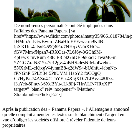
De nombreuses personnalités ont été impliquées dans
l'affaires des Panama Papers. [<a
href="https://www.flickr.com/photos/imatty35/9661818784/in/p
fHMm7u-fGwBwm-fZBaHh-EEFzwc-m9KttB-
ipXKUn-4afsxE-59Q6Fa-7NHqxV-fnXHCs-
fGV7Mm-fNpzn7-fRXQas-7L6J6y-8GCh9M-
4pfFwx-fnvRum-48EJE8-bkGnDF-9d6ocD-fwaMGm-
5ZGG7a-fN815z-7e12gv-4afsHS-desNrM-ofwehc-
5NXrML-cKjxgW-fymnB8-g2dW94-bUdhfu-4abnNe-
fPNGnP-5PLY34-5PhUVM-HaoY2-foCQgQ-
C7HyPa-74AZu4-5ThYEp-48JgXD-7LfBvz-48Jfzz-
i3aYeb-5Pncvf-6XcBYu-cLk8Pj-7HrALP-7JRxXP"
target="_blank" rel="noopener">[Matthew
Straubmuller/Flickr]</a>]
Après la publication des « Panama Papers », l’Allemagne a annoncé
qu’elle comptait amender les textes sur le blanchiment d’argent en
vue d’obliger les sociétés offshore à révéler l’identité de leurs
propriétaires.