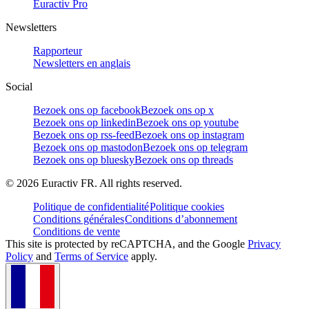
Euractiv Pro
Newsletters
Rapporteur
Newsletters en anglais
Social
Bezoek ons op facebook
Bezoek ons op x
Bezoek ons op linkedin
Bezoek ons op youtube
Bezoek ons op rss-feed
Bezoek ons op instagram
Bezoek ons op mastodon
Bezoek ons op telegram
Bezoek ons op bluesky
Bezoek ons op threads
©
2026
Euractiv FR. All rights reserved.
Politique de confidentialité
Politique cookies
Conditions générales
Conditions d’abonnement
Conditions de vente
This site is protected by reCAPTCHA, and the Google
Privacy
Policy
and
Terms of Service
apply.