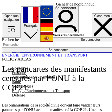
Ga naar de hoofdinhoud
Se connecter
Open sub
Close menu
English
navigation
Français
Deutsch
Vous êtes déconnecté.
Recherche
Se connecter
Español
Lumières éteintes
Se connecter
Rapporteur
Politique
Économie
Newsletters
Evénements
Em
ENERGIE, ENVIRONNEMENT ET TRANSPORT
POLICY AREAS
Les pancartes des manifestants
Economie
Politique
censurés par l’ONU à la
Agriculture et Alimentation
Santé
COP21
Technologies
Energie, Environnement et Transport
Défense
Les organisations de la société civile doivent faire valider leurs
pancartes par l’ONU avant de manifester à la COP 21. Une des