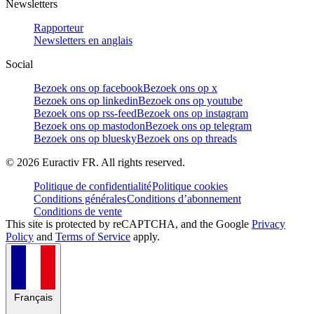
Newsletters
Rapporteur
Newsletters en anglais
Social
Bezoek ons op facebook
Bezoek ons op x
Bezoek ons op linkedin
Bezoek ons op youtube
Bezoek ons op rss-feed
Bezoek ons op instagram
Bezoek ons op mastodon
Bezoek ons op telegram
Bezoek ons op bluesky
Bezoek ons op threads
©
2026
Euractiv FR. All rights reserved.
Politique de confidentialité
Politique cookies
Conditions générales
Conditions d’abonnement
Conditions de vente
This site is protected by reCAPTCHA, and the Google
Privacy
Policy
and
Terms of Service
apply.
Français