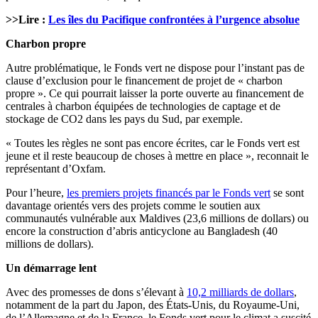
>>Lire :
Les îles du Pacifique confrontées à l’urgence absolue
Charbon propre
Autre problématique, le Fonds vert ne dispose pour l’instant pas de
clause d’exclusion pour le financement de projet de « charbon
propre ». Ce qui pourrait laisser la porte ouverte au financement de
centrales à charbon équipées de technologies de captage et de
stockage de CO2 dans les pays du Sud, par exemple.
« Toutes les règles ne sont pas encore écrites, car le Fonds vert est
jeune et il reste beaucoup de choses à mettre en place », reconnait le
représentant d’Oxfam.
Pour l’heure,
les premiers projets financés par le Fonds vert
se sont
davantage orientés vers des projets comme le soutien aux
communautés vulnérable aux Maldives (23,6 millions de dollars) ou
encore la construction d’abris anticyclone au Bangladesh (40
millions de dollars).
Un démarrage lent
Avec des promesses de dons s’élevant à
10,2 milliards de dollars
,
notamment de la part du Japon, des États-Unis, du Royaume-Uni,
de l’Allemagne et de la France, le Fonds vert pour le climat a suscité