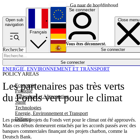
Ga naar de hoofdinhoud
Se connecter
Open sub
Close menu
English
navigation
Français
Deutsch
Vous êtes déconnecté.
Recherche
Se connecter
Español
Lumières éteintes
Se connecter
Rapporteur
Politique
Économie
Newsletters
Evénements
Em
ENERGIE, ENVIRONNEMENT ET TRANSPORT
POLICY AREAS
Les partenaires pas très verts
Economie
Politique
du Fonds vert pour le climat
Agriculture et Alimentation
Santé
Technologies
Energie, Environnement et Transport
Défense
Les premiers projets du Fonds vert pour le climat ont été approuvés.
Mais ces débuts demeurent entachés par les accords passés avec des
banques commerciales finançant des projets charbon, comme la
Deutsch Bank.