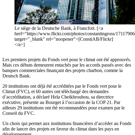
Le siège de la Deutsche Bank, à Francfort. [<a
href="https://www.flickr.com/photos/constantingross/1711790
target="_blank" rel="noopener">[ConstiAB/Flickr]
</a>]
Les premiers projets du Fonds vert pour le climat ont été approuvés.
Mais ces débuts demeurent entachés par les accords passés avec des
banques commerciales finançant des projets charbon, comme la
Deutsch Bank.
20 institutions ont déjà été accréditées par le Fonds vert pour le
Climat (FVC), et 60 autres ont téléchargé des demandes
d’accréditation, a déclaré Hela Cheikhrouhou, sa directrice
exécutive, présente au Bourget à l’occasion de la COP 21. Par
ailleurs 29 institutions ont été recommandées pour examen par le
Conseil du FVC.
Un choix qui permet aux institutions financières d’accéder au Fonds
afin de lancer des projets en faveur du climat dans les pays en
développement.