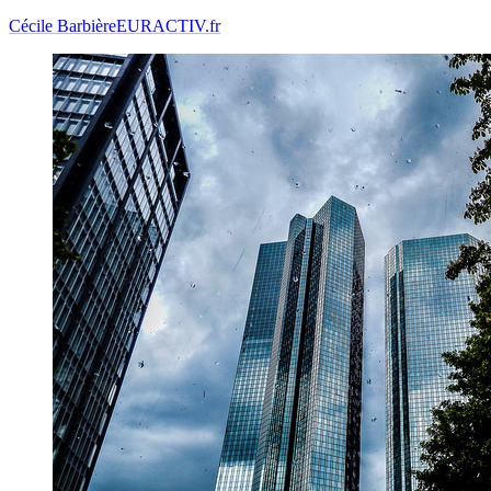
Cécile Barbière
EURACTIV.fr