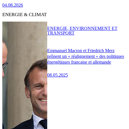
04.08.2026
ENERGIE & CLIMAT
ENERGIE, ENVIRONNEMENT ET
TRANSPORT
Emmanuel Macron et Friedrich Merz
prônent un « réalignement » des politiques
énergétiques française et allemande
08.05.2025