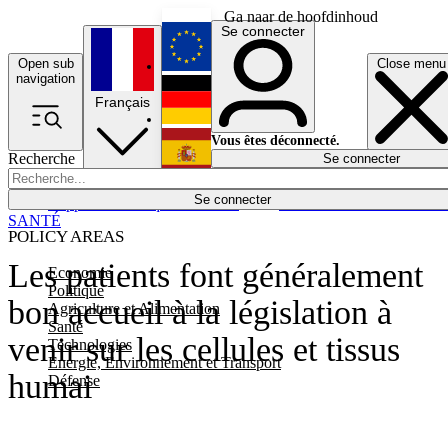
Ga naar de hoofdinhoud
Se connecter
Open sub
Close menu
English
navigation
Français
Deutsch
Vous êtes déconnecté.
Recherche
Se connecter
Español
Lumières éteintes
Se connecter
Rapporteur
Politique
Économie
Newsletters
Evénements
Em
SANTÉ
POLICY AREAS
Les patients font généralement
Economie
Politique
bon accueil à la législation à
Agriculture et Alimentation
Santé
venir sur les cellules et tissus
Technologies
Energie, Environnement et Transport
humai
Défense