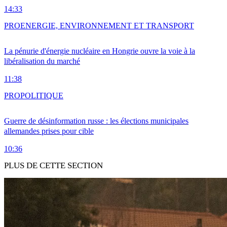
14:33
PRO
ENERGIE, ENVIRONNEMENT ET TRANSPORT
La pénurie d'énergie nucléaire en Hongrie ouvre la voie à la
libéralisation du marché
11:38
PRO
POLITIQUE
Guerre de désinformation russe : les élections municipales
allemandes prises pour cible
10:36
PLUS DE CETTE SECTION