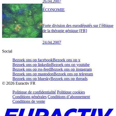
26.04.2007
ÉCONOMIE
Forte division des eurodéputés sur l’éthique
de la thérapie génique [FR]
24.04.2007
Social
Bezoek ons op facebook
Bezoek ons op x
Bezoek ons op linkedin
Bezoek ons op youtube
Bezoek ons op rss-feed
Bezoek ons op instagram
Bezoek ons op mastodon
Bezoek ons op telegram
Bezoek ons op bluesky
Bezoek ons op threads
©
2026
Euractiv FR
Politique de confidentialité
Politique cookies
Conditions générales
Conditions d’abonnement
Conditions de vente