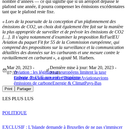
nombre d’années — ce qui signifie que si un aéroport dépasse le
plafond une année, il pourra compenser les émissions excédentaires
tant que le plafond reste fixe.
« Lors de la poursuite de la conception d’un plafonnement des
émissions de CO2, un choix doit également être fait sur la manière
la plus appropriée de surveiller et de prévoir les émissions de CO2
[…]. Il s’agira notamment d’examiner la proposition ReFuelEU
Aviation du paquet Fit for 55 de la Commission européenne, qui
comprend des propositions sur la surveillance et la communication
détaillées des données sur les carburants et une mesure contre le
ravitaillement en carburant »,
a ajouté M. Harbers.
Mar 20, 2023 -
Dernière mise à jour: Mar 20, 2023 -
Aviation : les législateurs européens limitent la taxe
07:32
21:43
carbone de l’UE aux vols européens
Energie, Environnement et Transport
Aviation
avions
émissions de carbone
Energie & Climat
Pays-Bas
Print
Partager
LES PLUS LUS
POLITIQUE
EXCLUSIF : L'Islande demande à Bruxelles de ne pas s'immiscer