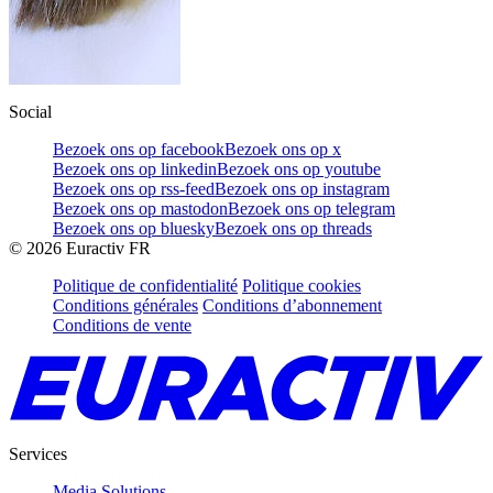
Social
Bezoek ons op facebook
Bezoek ons op x
Bezoek ons op linkedin
Bezoek ons op youtube
Bezoek ons op rss-feed
Bezoek ons op instagram
Bezoek ons op mastodon
Bezoek ons op telegram
Bezoek ons op bluesky
Bezoek ons op threads
©
2026
Euractiv FR
Politique de confidentialité
Politique cookies
Conditions générales
Conditions d’abonnement
Conditions de vente
Services
Media Solutions