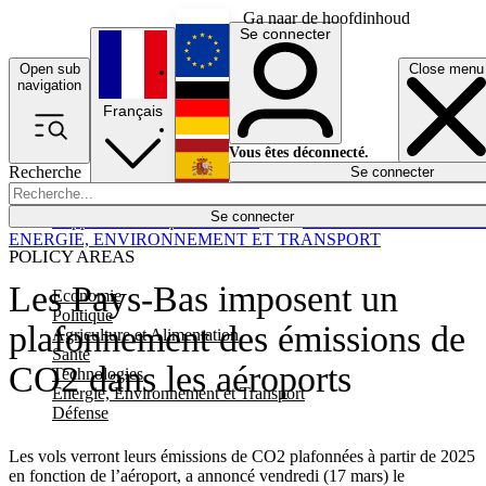
Ga naar de hoofdinhoud
Se connecter
Open sub
Close menu
English
navigation
Français
Deutsch
Vous êtes déconnecté.
Recherche
Se connecter
Español
Lumières éteintes
Se connecter
Rapporteur
Politique
Économie
Newsletters
Evénements
Em
ENERGIE, ENVIRONNEMENT ET TRANSPORT
POLICY AREAS
Les Pays-Bas imposent un
Economie
Politique
plafonnement des émissions de
Agriculture et Alimentation
Santé
CO2 dans les aéroports
Technologies
Energie, Environnement et Transport
Défense
Les vols verront leurs émissions de CO2 plafonnées à partir de 2025
en fonction de l’aéroport, a annoncé vendredi (17 mars) le