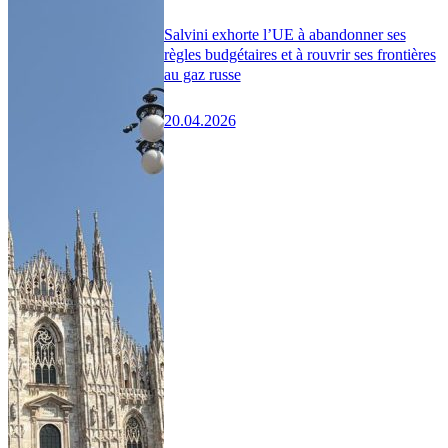
Salvini exhorte l’UE à abandonner ses
règles budgétaires et à rouvrir ses frontières
au gaz russe
20.04.2026