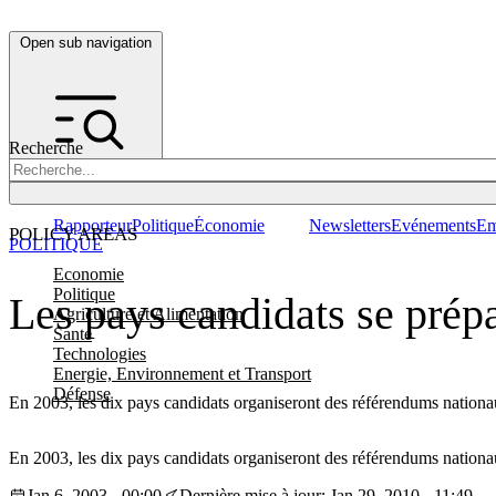
Open sub navigation
Recherche
Rapporteur
Politique
Économie
Newsletters
Evénements
Em
POLICY AREAS
POLITIQUE
Economie
Politique
Les pays candidats se prépa
Agriculture et Alimentation
Santé
Technologies
Energie, Environnement et Transport
Défense
En 2003, les dix pays candidats organiseront des référendums nationaux
En 2003, les dix pays candidats organiseront des référendums nationaux
Jan 6, 2003 - 00:00
Dernière mise à jour: Jan 29, 2010 - 11:49