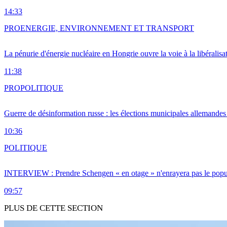
14:33
PRO
ENERGIE, ENVIRONNEMENT ET TRANSPORT
La pénurie d'énergie nucléaire en Hongrie ouvre la voie à la libéralis
11:38
PRO
POLITIQUE
Guerre de désinformation russe : les élections municipales allemandes 
10:36
POLITIQUE
INTERVIEW : Prendre Schengen « en otage » n'enrayera pas le popu
09:57
PLUS DE CETTE SECTION