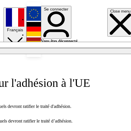
Se connecter
Close menu
English
Français
Deutsch
Vous êtes déconnecté.
Se connecter
Español
Lumières éteintes
ur l'adhésion à l'UE
s devront ratifier le traité d'adhésion.
s devront ratifier le traité d’adhésion.