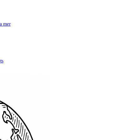
la mer
ts