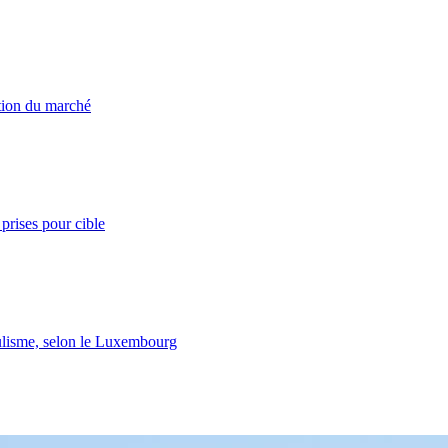
ation du marché
prises pour cible
lisme, selon le Luxembourg