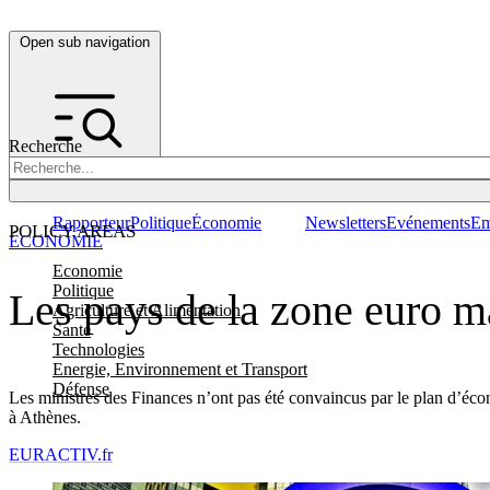
Open sub navigation
Recherche
Rapporteur
Politique
Économie
Newsletters
Evénements
Em
POLICY AREAS
ÉCONOMIE
Economie
Politique
Les pays de la zone euro m
Agriculture et Alimentation
Santé
Technologies
Energie, Environnement et Transport
Défense
Les ministres des Finances n’ont pas été convaincus par le plan d’écon
à Athènes.
EURACTIV.fr