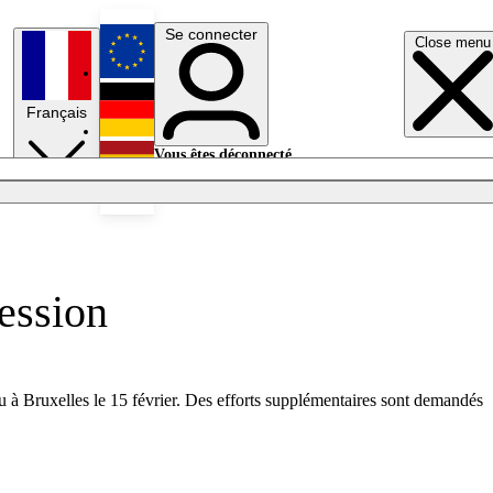
Se connecter
Close menu
English
Français
Deutsch
Vous êtes déconnecté.
Se connecter
Español
Lumières éteintes
ession
eu à Bruxelles le 15 février. Des efforts supplémentaires sont demandés