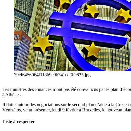
79ef6456064f118b9c9b341ecf0fc835.jpg
Les ministres des Finances n’ont pas été convaincus par le plan d’écon
à Athènes.
Il flotte autour des négociations sur le second plan d’aide à la Grèc
Vénizélos, venu présenter, jeudi 9 février à Bruxelles, le nouveau pla
Liste à respecter