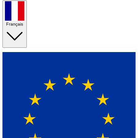
Français