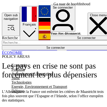
Ga naar de hoofdinhoud
Se connecter
Open sub
Close menu
English
navigation
Français
Deutsch
Vous êtes déconnecté.
Recherche
Se connecter
Español
Lumières éteintes
Se connecter
Rapporteur
Politique
Économie
Newsletters
Evénements
Em
ÉCONOMIE
POLICY AREAS
Les pays en crise ne sont pas
Economie
Politique
forcément les plus dépensiers
Agriculture et Alimentation
Santé
Technologies
Energie, Environnement et Transport
Défense
L’Allemagne et la France ont enfreint les critères de Maastricht trois
fois plus souvent que l’Espagne et l’Irlande, selon l’office européen
des statistiques.