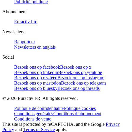
Publicité politique
Abonnements
Euractiv Pro
Newsletters
Rapporteur
Newsletters en anglais
Social
Bezoek ons op facebook
Bezoek ons op x
Bezoek ons op linkedin
Bezoek ons op youtube
Bezoek ons op rss-feed
Bezoek ons op instagram
Bezoek ons op mastodon
Bezoek ons op telegram
Bezoek ons op bluesky
Bezoek ons op threads
©
2026
Euractiv FR. All rights reserved.
Politique de confidentialité
Politique cookies
Conditions générales
Conditions d’abonnement
Conditions de vente
This site is protected by reCAPTCHA, and the Google
Privacy
Policy
and
Terms of Service
apply.