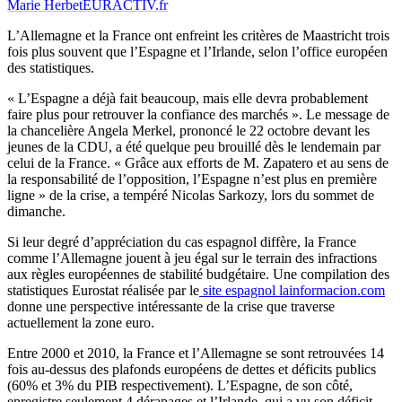
Marie Herbet
EURACTIV.fr
L’Allemagne et la France ont enfreint les critères de Maastricht trois
fois plus souvent que l’Espagne et l’Irlande, selon l’office européen
des statistiques.
« L’Espagne a déjà fait beaucoup, mais elle devra probablement
faire plus pour retrouver la confiance des marchés ». Le message de
la chancelière Angela Merkel, prononcé le 22 octobre devant les
jeunes de la CDU, a été quelque peu brouillé dès le lendemain par
celui de la France. « Grâce aux efforts de M. Zapatero et au sens de
la responsabilité de l’opposition, l’Espagne n’est plus en première
ligne » de la crise, a tempéré Nicolas Sarkozy, lors du sommet de
dimanche.
Si leur degré d’appréciation du cas espagnol diffère, la France
comme l’Allemagne jouent à jeu égal sur le terrain des infractions
aux règles européennes de stabilité budgétaire. Une compilation des
statistiques Eurostat réalisée par le
site espagnol lainformacion.com
donne une perspective intéressante de la crise que traverse
actuellement la zone euro.
Entre 2000 et 2010, la France et l’Allemagne se sont retrouvées 14
fois au-dessus des plafonds européens de dettes et déficits publics
(60% et 3% du PIB respectivement). L’Espagne, de son côté,
enregistre seulement 4 dérapages et l’Irlande, qui a vu son déficit