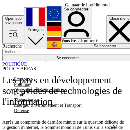
Ga naar de hoofdinhoud
Se connecter
Open sub
Close menu
English
navigation
Français
Deutsch
Vous êtes déconnecté.
Recherche
Se connecter
Español
Lumières éteintes
Se connecter
Rapporteur
Politique
Économie
Newsletters
Evénements
Em
POLITIQUE
POLICY AREAS
Les pays en développement
Economie
Politique
sont avides de technologies de
Agriculture et Alimentation
Santé
l'information
Technologies
Energie, Environnement et Transport
Défense
Après un compromis de dernière minute sur la question délicate de
la gestion d'Internet, le Sommet mondial de Tunis sur la société de