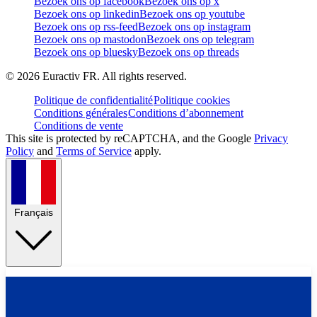
Bezoek ons op facebook
Bezoek ons op x
Bezoek ons op linkedin
Bezoek ons op youtube
Bezoek ons op rss-feed
Bezoek ons op instagram
Bezoek ons op mastodon
Bezoek ons op telegram
Bezoek ons op bluesky
Bezoek ons op threads
©
2026
Euractiv FR. All rights reserved.
Politique de confidentialité
Politique cookies
Conditions générales
Conditions d’abonnement
Conditions de vente
This site is protected by reCAPTCHA, and the Google
Privacy
Policy
and
Terms of Service
apply.
Français