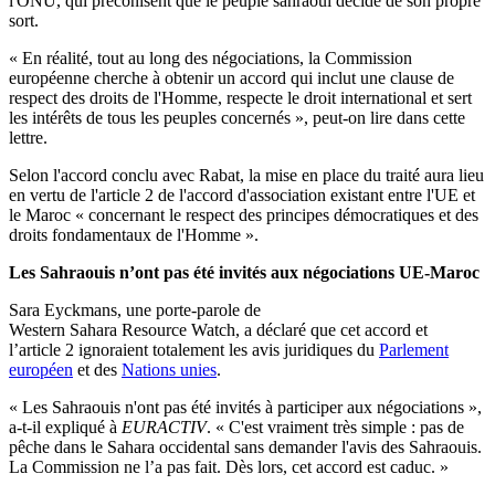
l'ONU, qui préconisent que le peuple sahraoui décide de son propre
sort.
« En réalité, tout au long des négociations, la Commission
européenne cherche à obtenir un accord qui inclut une clause de
respect des droits de l'Homme, respecte le droit international et sert
les intérêts de tous les peuples concernés », peut-on lire dans cette
lettre.
Selon l'accord conclu avec Rabat, la mise en place du traité aura lieu
en vertu de l'article 2 de l'accord d'association existant entre l'UE et
le Maroc « concernant le respect des principes démocratiques et des
droits fondamentaux de l'Homme ».
Les Sahraouis n’ont pas été invités aux négociations UE-Maroc
Sara Eyckmans, une porte-parole de
Western Sahara Resource Watch, a déclaré que cet accord et
l’article 2 ignoraient totalement les avis juridiques du
Parlement
européen
et des
Nations unies
.
« Les Sahraouis n'ont pas été invités à participer aux négociations »,
a-t-il expliqué à
EURACTIV
. « C'est vraiment très simple : pas de
pêche dans le Sahara occidental sans demander l'avis des Sahraouis.
La Commission ne l’a pas fait. Dès lors, cet accord est caduc. »