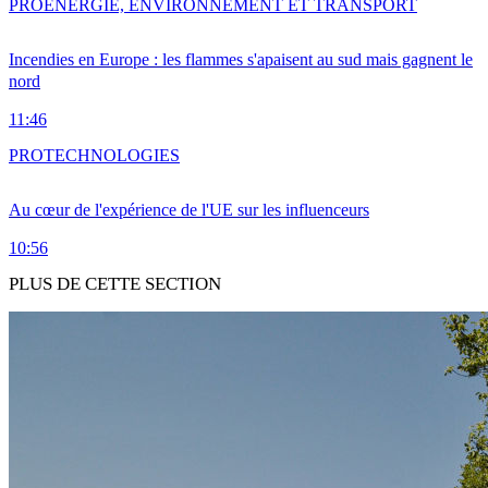
PRO
ENERGIE, ENVIRONNEMENT ET TRANSPORT
Incendies en Europe : les flammes s'apaisent au sud mais gagnent le
nord
11:46
PRO
TECHNOLOGIES
Au cœur de l'expérience de l'UE sur les influenceurs
10:56
PLUS DE CETTE SECTION