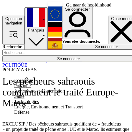
Ga naar de hoofdinhoud
Se connecter
Open sub
Close menu
English
navigation
Français
Deutsch
Vous êtes déconnecté.
Recherche
Se connecter
Español
Lumières éteintes
Se connecter
Rapporteur
Politique
Économie
Newsletters
Evénements
Em
POLITIQUE
POLICY AREAS
Les pêcheurs sahraouis
Economie
Politique
condamnent le traité Europe-
Agriculture et Alimentation
Santé
Maroc
Technologies
Energie, Environnement et Transport
Défense
EXCLUSIF / Des pêcheurs sahraouis qualifient de « frauduleux
» un projet de traité de pêche entre l'UE et le Maroc. Ils estiment que