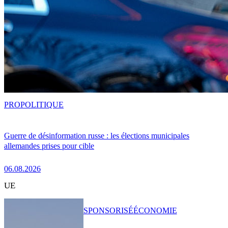
PRO
POLITIQUE
Guerre de désinformation russe : les élections municipales
allemandes prises pour cible
06.08.2026
UE
SPONSORISÉ
ÉCONOMIE