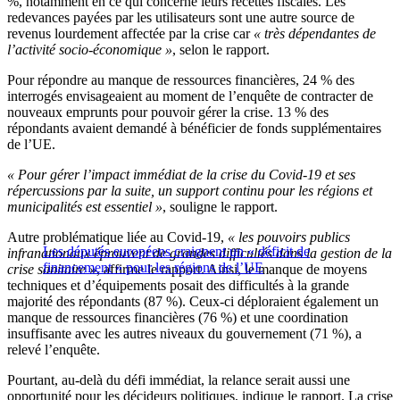
%, notamment en ce qui concerne leurs recettes fiscales. Les
redevances payées par les utilisateurs sont une autre source de
revenus lourdement affectée par la crise car
« très dépendantes de
l’activité socio-économique »
, selon le rapport.
Pour répondre au manque de ressources financières, 24 % des
interrogés envisageaient au moment de l’enquête de contracter de
nouveaux emprunts pour pouvoir gérer la crise. 13 % des
répondants avaient demandé à bénéficier de fonds supplémentaires
de l’UE.
« Pour gérer l’impact immédiat de la crise du Covid-19 et ses
répercussions par la suite, un support continu pour les régions et
municipalités est essentiel »
, souligne le rapport.
Autre problématique liée au Covid-19,
« les pouvoirs publics
Les députés européens craignent un « déficit de
infranationaux éprouvent de grandes difficultés dans la gestion de la
financement » pour les régions de l’UE
crise sanitaire »
, affirme le rapport. Ainsi, le manque de moyens
techniques et d’équipements posait des difficultés à la grande
majorité des répondants (87 %). Ceux-ci déploraient également un
manque de ressources financières (76 %) et une coordination
insuffisante avec les autres niveaux du gouvernement (71 %), a
relevé l’enquête.
Pourtant, au-delà du défi immédiat, la relance serait aussi une
opportunité pour les décideurs politiques, indique le rapport. La crise