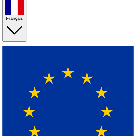
Français