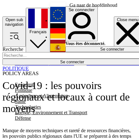
Ga naar de hoofdinhoud
Se connecter
Open sub
Close menu
English
navigation
Français
Deutsch
Vous êtes déconnecté.
Recherche
Se connecter
Español
Lumières éteintes
Se connecter
Rapporteur
Politique
Économie
Newsletters
Evénements
Em
POLITIQUE
POLICY AREAS
Covid-19 : les pouvoirs
Economie
Politique
régionaux et locaux à court de
Agriculture et Alimentation
Santé
moyens
Technologies
Energie, Environnement et Transport
Défense
Manque de moyens techniques et rareté de ressources financières,
les pouvoirs publics régionaux dans l'UE se préparent à des temps