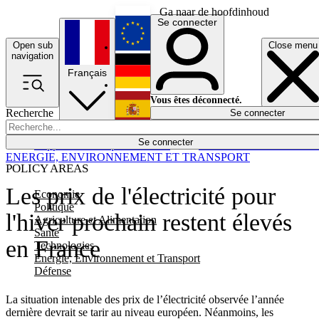
Ga naar de hoofdinhoud
Se connecter
Open sub
Close menu
English
navigation
Français
Deutsch
Vous êtes déconnecté.
Recherche
Se connecter
Español
Lumières éteintes
Se connecter
Rapporteur
Politique
Économie
Newsletters
Evénements
Em
ENERGIE, ENVIRONNEMENT ET TRANSPORT
POLICY AREAS
Les prix de l'électricité pour
Economie
Politique
l'hiver prochain restent élevés
Agriculture et Alimentation
Santé
en France
Technologies
Energie, Environnement et Transport
Défense
La situation intenable des prix de l’électricité observée l’année
dernière devrait se tarir au niveau européen. Néanmoins, les