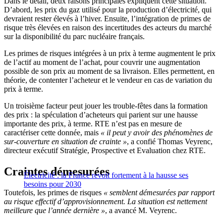
Dans le détail, deux raisons principales expliquent cette situation.
D’abord, les prix du gaz utilisé pour la production d’électricité, qui
devraient rester élevés à l’hiver. Ensuite, l’intégration de primes de
risque très élevées en raison des
incertitudes des acteurs du marché
sur la disponibilité du parc nucléaire français.
Les primes de risques intégrées à un prix à terme augmentent le prix
de l’actif au moment de l’achat, pour couvrir une augmentation
possible de son prix au moment de sa livraison. Elles permettent, en
théorie, de contenter l’acheteur et le vendeur en cas de variation du
prix à terme.
Un troisième facteur peut jouer les trouble-fêtes dans la formation
des prix : la spéculation d’acheteurs qui parient sur une hausse
importante des prix, à terme. RTE n’est pas en mesure de
caractériser cette donnée, mais
« il peut y avoir des phénomènes de
sur-couverture en situation de crainte »
, a confié Thomas Veyrenc,
directeur exécutif Stratégie, Prospective et Evaluation chez RTE.
Craintes démesurées
Électricité : la France revoit fortement à la hausse ses
besoins pour 2030
Toutefois, les primes de risques
« semblent démesurées par rapport
au risque effectif d’approvisionnement. La situation est nettement
meilleure que l’année dernière »
, a avancé M. Veyrenc.