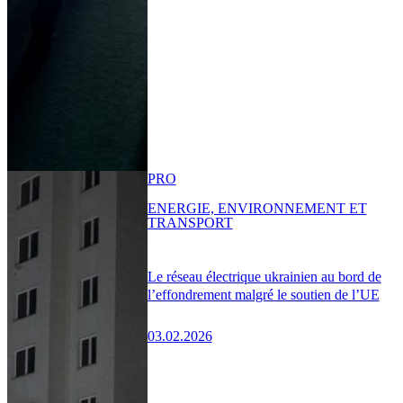
PRO
ENERGIE, ENVIRONNEMENT ET
TRANSPORT
Le réseau électrique ukrainien au bord de
l’effondrement malgré le soutien de l’UE
03.02.2026