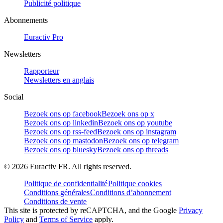
Publicité politique
Abonnements
Euractiv Pro
Newsletters
Rapporteur
Newsletters en anglais
Social
Bezoek ons op facebook
Bezoek ons op x
Bezoek ons op linkedin
Bezoek ons op youtube
Bezoek ons op rss-feed
Bezoek ons op instagram
Bezoek ons op mastodon
Bezoek ons op telegram
Bezoek ons op bluesky
Bezoek ons op threads
©
2026
Euractiv FR. All rights reserved.
Politique de confidentialité
Politique cookies
Conditions générales
Conditions d’abonnement
Conditions de vente
This site is protected by reCAPTCHA, and the Google
Privacy
Policy
and
Terms of Service
apply.