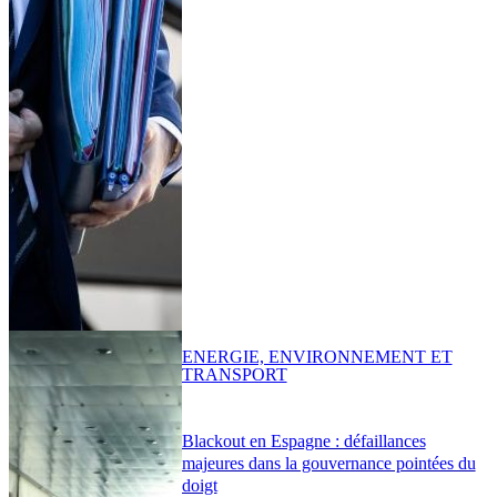
ENERGIE, ENVIRONNEMENT ET
TRANSPORT
Blackout en Espagne : défaillances
majeures dans la gouvernance pointées du
doigt