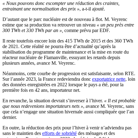
« Nous pouvons donc escompter une réduction des craintes,
entrainant une normalisation des prix »
, a-t-il ajouté.
D’autant que le parc nucléaire est de nouveau à flot. M. Veyrenc
estime que sa production va retrouver un niveau
« un peu près entre
300 TWh et 330 TWh par an »,
comme prévu par EDF.
Il reste toutefois encore
loin des 415 TWh de 2015 et des 360 TWh
de 2021. Cette réalité ne pourra être d’actualité qu’après la
stabilisation du programme de maintenance et la mise en route du
réacteur nucléaire de Flamanville, essuyant les retards depuis
plusieurs années, avance M. Veyrenc.
Néanmoins, cette courbe de progression est satisfaisante, selon RTE.
Sur l’année 2023, la France redeviendra donc
exportatrice nette
, loin
des données enregistrées en 2022 lorsque le pays a été, pour la
première fois en 42 ans, importateur net.
En revanche, la situation devrait s’inverser à l’hiver.
« Il est probable
que nous redevenions importateurs nets »
, avance M. Veyrenc, sans
que cela n’engage une situation hivernale aussi compliquée que l’an
dernier.
En outre, la réduction des prix pour l’hiver à venir n’adviendra pas
sans le maintien des
efforts de sobriété
des ménages et des