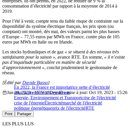
entreprises. Ils ont permis, en 2022, de réduire de 9 % la
consommation d’électricité par rapport à la moyenne de 2014 à
2019.
Pour l’été à venir, compte tenu du faible risque de contrainte sur la
disponibilité du système électrique français, les prix spots (ou
comptant) ont montré, dès mai, des valeurs parmi les plus basses
d’Europe – 77,55 euros par MWh en France, contre plus de 105
euros par MWh en Italie ou en Irlande.
Les stocks hydrauliques et de gaz
« se situent à des niveaux très
satisfaisants pour la saison »
, avance RTE. En somme,
« il n’existe
pas d’inquiétude particulière en matière de sécurité
d’approvisionnement »
, conclut prudemment le gestionnaire de
réseau.
[Édité par
Davide Basso
]
En 2022, la France est importatrice nette d’électricité
Jun 28, 2023 - 15:56
pour la première fois en 42 ans
Dernière mise à jour: Oct 19, 2023 - 15:26
Energie, Environnement et Transport
crise de l'électricité
crise de l'énergie
Électricité
marché de l'électricité
politique énergétique
prix de l'électricité
RTE
Print
Partager
LES PLUS LUS