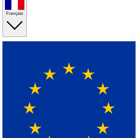
Français