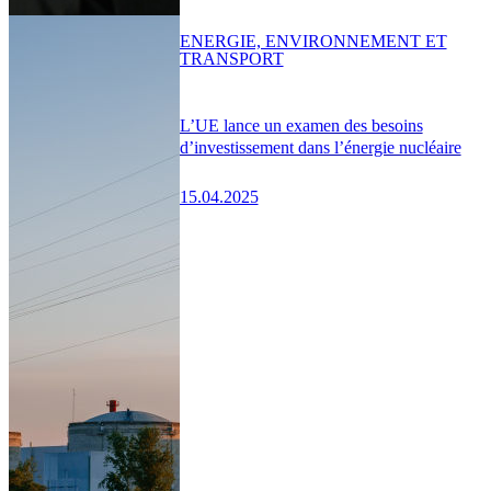
ENERGIE, ENVIRONNEMENT ET
TRANSPORT
L’UE lance un examen des besoins
d’investissement dans l’énergie nucléaire
15.04.2025