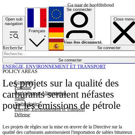
Ga naar de hoofdinhoud
Se connecter
Open sub
Close menu
English
navigation
Français
Deutsch
Vous êtes déconnecté.
Recherche
Se connecter
Español
Lumières éteintes
Se connecter
Rapporteur
Politique
Économie
Newsletters
Evénements
Em
ENERGIE, ENVIRONNEMENT ET TRANSPORT
POLICY AREAS
Les projets sur la qualité des
Economie
Politique
carburants seraient néfastes
Agriculture et Alimentation
Santé
pour les émissions de pétrole
Technologies
Energie, Environnement et Transport
Défense
Les projets de règles sur la mise en œuvre de la Directive sur la
qualité des carburants autoriseraient l'importation de sables bitumeux