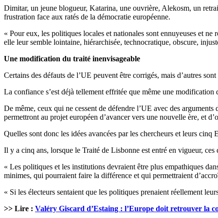
Dimitar, un jeune blogueur, Katarina, une ouvrière, Alekosm, un retraité
frustration face aux ratés de la démocratie européenne.
« Pour eux, les politiques locales et nationales sont ennuyeuses et ne ré
elle leur semble lointaine, hiérarchisée, technocratique, obscure, injust
Une modification du traité inenvisageable
Certains des défauts de l’UE peuvent être corrigés, mais d’autres sont 
La confiance s’est déjà tellement effritée que même une modification 
De même, ceux qui ne cessent de défendre l’UE avec des arguments de p
permettront au projet européen d’avancer vers une nouvelle ère, et d’ob
Quelles sont donc les idées avancées par les chercheurs et leurs cinq 
Il y a cinq ans, lorsque le Traité de Lisbonne est entré en vigueur, ce
« Les politiques et les institutions devraient être plus empathiques 
minimes, qui pourraient faire la différence et qui permettraient d’accro
« Si les électeurs sentaient que les politiques prenaient réellement le
>> Lire :
Valéry Giscard d’Estaing : l’Europe doit retrouver la c