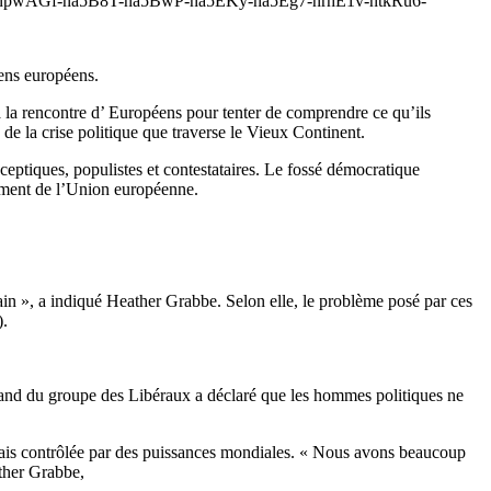
npwAGf-na5B8T-na5BwP-na5EKy-na5Eg7-nrhE1v-ntkRu6-
yens européens.
à la rencontre d’ Européens pour tenter de comprendre ce qu’ils
de la crise politique que traverse le Vieux Continent.
eptiques, populistes et contestataires. Le fossé démocratique
ement de l’Union européenne.
ain », a indiqué Heather Grabbe. Selon elle, le problème posé par ces
).
mand du groupe des Libéraux a déclaré que les hommes politiques ne
rmais contrôlée par des puissances mondiales. « Nous avons beaucoup
ather Grabbe,