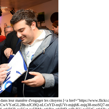
ues dans leur manière d'engager les citoyens [<a href="https://www.flic
JCwVY-nGL28b-nJCi9Q-nLCnYD-nsjUVr-nsjqhK-nsjq38-nsoSQ7-n