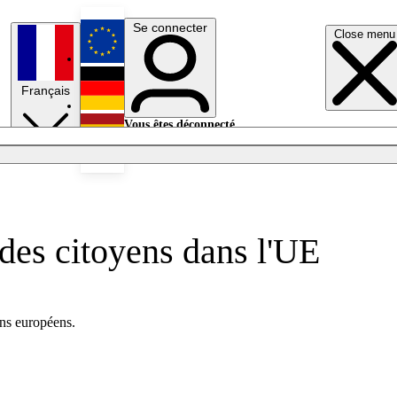
Se connecter
Close menu
English
Français
Deutsch
Vous êtes déconnecté.
Se connecter
Español
Lumières éteintes
des citoyens dans l'UE
ens européens.