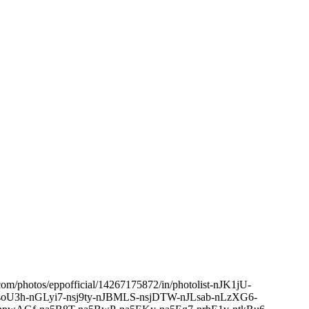
kr.com/photos/eppofficial/14267175872/in/photolist-nJK1jU-
soU3h-nGLyi7-nsj9ty-nJBMLS-nsjDTW-nJLsab-nLzXG6-