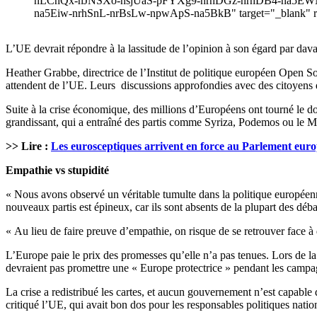
nLCnQx-nJNSXo-nsjUaS-pFYXg9-nrhDGz-nrhDB4-na5EWN-
na5Eiw-nrhSnL-nrBsLw-npwApS-na5BkB" target="_blank" re
L’UE devrait répondre à la lassitude de l’opinion à son égard par dav
Heather Grabbe, directrice de l’Institut de politique européen Open So
attendent de l’UE. Leurs discussions approfondies avec des citoyens de 
Suite à la crise économique, des millions d’Européens ont tourné le d
grandissant, qui a entraîné des partis comme Syriza, Podemos ou le 
>> Lire :
Les eurosceptiques arrivent en force au Parlement eur
Empathie vs stupidité
« Nous avons observé un véritable tumulte dans la politique européenn
nouveaux partis est épineux, car ils sont absents de la plupart des déb
« Au lieu de faire preuve d’empathie, on risque de se retrouver face à de
L’Europe paie le prix des promesses qu’elle n’a pas tenues. Lors de 
devraient pas promettre une « Europe protectrice » pendant les campag
La crise a redistribué les cartes, et aucun gouvernement n’est capabl
critiqué l’UE, qui avait bon dos pour les responsables politiques natio