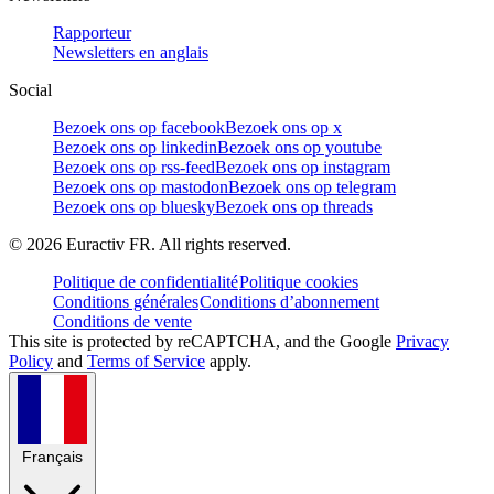
Rapporteur
Newsletters en anglais
Social
Bezoek ons op facebook
Bezoek ons op x
Bezoek ons op linkedin
Bezoek ons op youtube
Bezoek ons op rss-feed
Bezoek ons op instagram
Bezoek ons op mastodon
Bezoek ons op telegram
Bezoek ons op bluesky
Bezoek ons op threads
©
2026
Euractiv FR. All rights reserved.
Politique de confidentialité
Politique cookies
Conditions générales
Conditions d’abonnement
Conditions de vente
This site is protected by reCAPTCHA, and the Google
Privacy
Policy
and
Terms of Service
apply.
Français