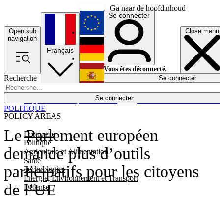
Ga naar de hoofdinhoud
Se connecter
Open sub
Close menu
English
navigation
Français
Deutsch
Vous êtes déconnecté.
Recherche
Se connecter
Español
Lumières éteintes
Se connecter
Rapporteur
Politique
Économie
Newsletters
Evénements
Em
POLITIQUE
POLICY AREAS
Le Parlement européen
Economie
Politique
demande plus d’outils
Agriculture et Alimentation
Santé
participatifs pour les citoyens
Technologies
Energie, Environnement et Transport
de l’UE
Défense