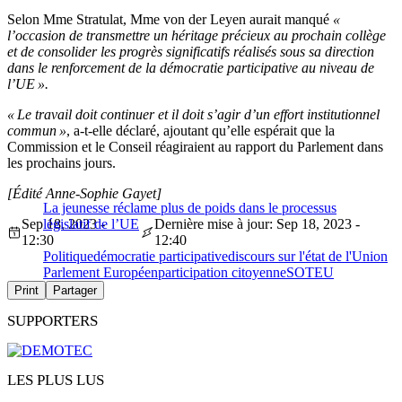
Selon Mme Stratulat, Mme von der Leyen aurait manqué
«
l’occasion de transmettre un héritage précieux au prochain collège
et de consolider les progrès significatifs réalisés sous sa direction
dans le renforcement de la démocratie participative au niveau de
l’UE ».
« Le travail doit continuer et il doit s’agir d’un effort institutionnel
commun »
, a-t-elle déclaré, ajoutant qu’elle espérait que la
Commission et le Conseil réagiraient au rapport du Parlement dans
les prochains jours.
[Édité Anne-Sophie Gayet]
La jeunesse réclame plus de poids dans le processus
Sep 18, 2023 -
législatif de l’UE
Dernière mise à jour: Sep 18, 2023 -
12:30
12:40
Politique
démocratie participative
discours sur l'état de l'Union
Parlement Européen
participation citoyenne
SOTEU
Print
Partager
SUPPORTERS
LES PLUS LUS