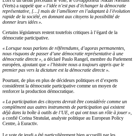
Lors d’un débat précédant le vote, le co-rapporteur Niklas Nienass
(Verts) a rappelé que
« l’idée n’est pas d’échanger la démocratie
représentative, […] mais de l’améliorer en l’adaptant à l’évolution
rapide de la société, en donnant aux citoyens la possibilité de
donner leurs idées ».
Certains législateurs restent toutefois critiques à l’égard de la
démocratie participative.
« Lorsque nous parlons de référendums, d’agoras permanentes,
nous risquons de passer d’une démocratie représentative à une
démocratie directe »,
a déclaré Paulo Rangel, membre du Parlement
européen, ajoutant que
« l’histoire nous a toujours appris que le
premier pas vers la dictature est la démocratie directe ».
Pourtant, de plus en plus de décideurs politiques et d’experts
considèrent la démocratie participative comme un moyen de
renforcer la production démocratique.
« La participation des citoyens devrait être considérée comme un
complément aux autres instruments de participation qui existent
déjà dans la boîte à outils de l’UE, et qui ont tous un rôle à jouer »,
a confié Corina Stratulat, analyste politique au European Policy
Centre, à Euractiv.
Le vote de jeudi a été particulièrement bien accueilli par les