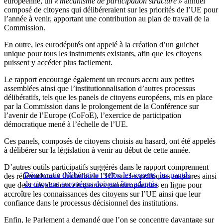
européenne, un
« mécanisme de participation structuré »
annuel
composé de citoyens qui délibéreraient sur les priorités de l’UE pour
l’année à venir, apportant une contribution au plan de travail de la
Commission.
En outre, les eurodéputés ont appelé à la création d’un guichet
unique pour tous les instruments existants, afin que les citoyens
puissent y accéder plus facilement.
Le rapport encourage également un recours accru aux petites
assemblées ainsi que l’institutionnalisation d’autres processus
délibératifs, tels que les panels de citoyens européens, mis en place
par la Commission dans le prolongement de la Conférence sur
l’avenir de l’Europe (CoFoE), l’exercice de participation
démocratique mené à l’échelle de l’UE.
Ces panels, composés de citoyens choisis au hasard, ont été appelés
à délibérer sur la législation à venir au début de cette année.
D’autres outils participatifs suggérés dans le rapport comprennent
Démocratie délibérative : selon les experts, les panels
des référendums à l’échelle de l’UE sur les politiques majeures ainsi
de citoyens européens doivent être adaptés
que des consultations citoyennes paneuropéennes en ligne pour
accroître les connaissances des citoyens sur l’UE ainsi que leur
confiance dans le processus décisionnel des institutions.
Enfin, le Parlement a demandé que l’on se concentre davantage sur