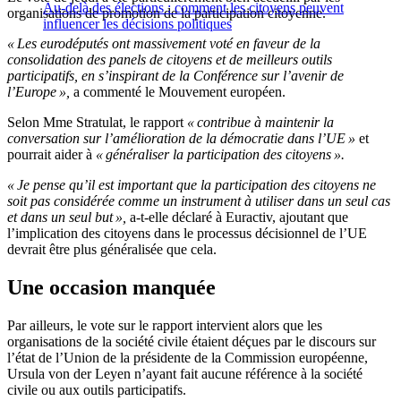
Au-delà des élections : comment les citoyens peuvent
organisations de promotion de la participation citoyenne.
influencer les décisions politiques
« Les eurodéputés ont massivement voté en faveur de la
consolidation des panels de citoyens et de meilleurs outils
participatifs, en s’inspirant de la Conférence sur l’avenir de
l’Europe »,
a commenté le Mouvement européen.
Selon Mme Stratulat, le rapport
« contribue à maintenir la
conversation sur l’amélioration de la démocratie dans l’UE »
et
pourrait aider à
« généraliser la participation des citoyens ».
« Je pense qu’il est important que la participation des citoyens ne
soit pas considérée comme un instrument à utiliser dans un seul cas
et dans un seul but »,
a-t-elle déclaré à Euractiv, ajoutant que
l’implication des citoyens dans le processus décisionnel de l’UE
devrait être plus généralisée que cela.
Une occasion manquée
Par ailleurs, le vote sur le rapport intervient alors que les
organisations de la société civile étaient déçues par le discours sur
l’état de l’Union de la présidente de la Commission européenne,
Ursula von der Leyen n’ayant fait aucune référence à la société
civile ou aux outils participatifs.