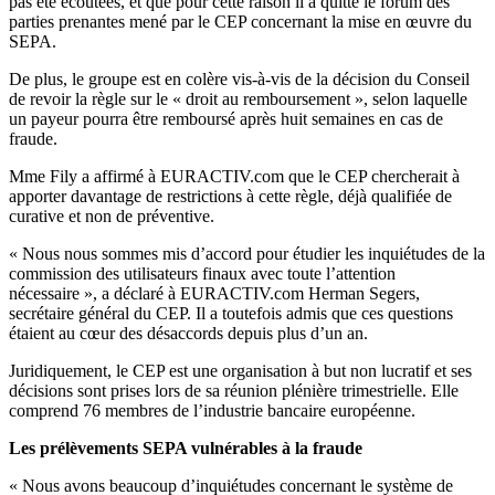
pas été écoutées, et que pour cette raison il a quitté le forum des
parties prenantes mené par le CEP concernant la mise en œuvre du
SEPA.
De plus, le groupe est en colère vis-à-vis de la décision du Conseil
de revoir la règle sur le « droit au remboursement », selon laquelle
un payeur pourra être remboursé après huit semaines en cas de
fraude.
Mme Fily a affirmé à EURACTIV.com que le CEP chercherait à
apporter davantage de restrictions à cette règle, déjà qualifiée de
curative et non de préventive.
« Nous nous sommes mis d’accord pour étudier les inquiétudes de la
commission des utilisateurs finaux avec toute l’attention
nécessaire », a déclaré à EURACTIV.com Herman Segers,
secrétaire général du CEP. Il a toutefois admis que ces questions
étaient au cœur des désaccords depuis plus d’un an.
Juridiquement, le CEP est une organisation à but non lucratif et ses
décisions sont prises lors de sa réunion plénière trimestrielle. Elle
comprend 76 membres de l’industrie bancaire européenne.
Les prélèvements SEPA vulnérables à la fraude
« Nous avons beaucoup d’inquiétudes concernant le système de