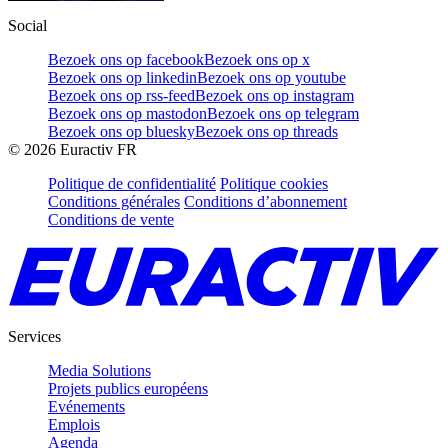
Social
Bezoek ons op facebook
Bezoek ons op x
Bezoek ons op linkedin
Bezoek ons op youtube
Bezoek ons op rss-feed
Bezoek ons op instagram
Bezoek ons op mastodon
Bezoek ons op telegram
Bezoek ons op bluesky
Bezoek ons op threads
©
2026
Euractiv FR
Politique de confidentialité
Politique cookies
Conditions générales
Conditions d’abonnement
Conditions de vente
Services
Media Solutions
Projets publics européens
Evénements
Emplois
Agenda