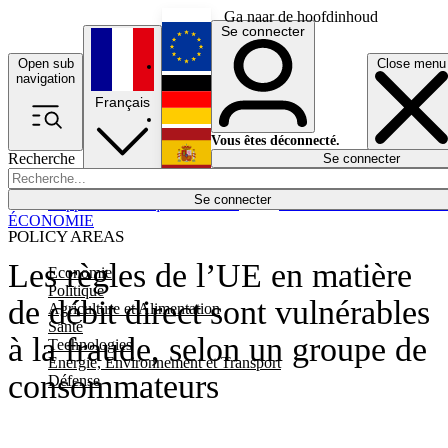
Ga naar de hoofdinhoud
Se connecter
Open sub
Close menu
English
navigation
Français
Deutsch
Vous êtes déconnecté.
Recherche
Se connecter
Español
Lumières éteintes
Se connecter
Rapporteur
Politique
Économie
Newsletters
Evénements
Em
ÉCONOMIE
POLICY AREAS
Les règles de l’UE en matière
Economie
Politique
de débit direct sont vulnérables
Agriculture et Alimentation
Santé
à la fraude, selon un groupe de
Technologies
Energie, Environnement et Transport
consommateurs
Défense