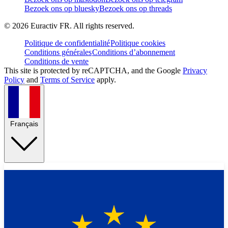
Bezoek ons op bluesky
Bezoek ons op threads
©
2026
Euractiv FR. All rights reserved.
Politique de confidentialité
Politique cookies
Conditions générales
Conditions d’abonnement
Conditions de vente
This site is protected by reCAPTCHA, and the Google
Privacy
Policy
and
Terms of Service
apply.
Français