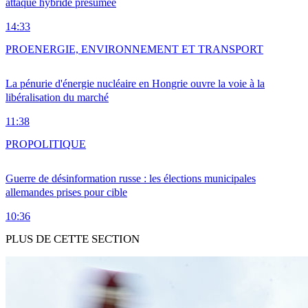
attaque hybride présumée
14:33
PRO
ENERGIE, ENVIRONNEMENT ET TRANSPORT
La pénurie d'énergie nucléaire en Hongrie ouvre la voie à la
libéralisation du marché
11:38
PRO
POLITIQUE
Guerre de désinformation russe : les élections municipales
allemandes prises pour cible
10:36
PLUS DE CETTE SECTION