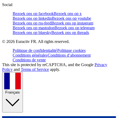
Social
Bezoek ons op facebook
Bezoek ons op x
Bezoek ons op linkedin
Bezoek ons op youtube
Bezoek ons op rss-feed
Bezoek ons op instagram
Bezoek ons op mastodon
Bezoek ons op telegram
Bezoek ons op bluesky
Bezoek ons op threads
©
2026
Euractiv FR. All rights reserved.
Politique de confidentialité
Politique cookies
Conditions générales
Conditions d’abonnement
Conditions de vente
This site is protected by reCAPTCHA, and the Google
Privacy
Policy
and
Terms of Service
apply.
Français