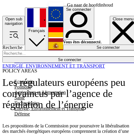
Ga naar de hoofdinhoud
Se connecter
Open sub
Close menu
English
navigation
Français
Deutsch
Vous êtes déconnecté.
Recherche
Se connecter
Español
Lumières éteintes
Se connecter
Rapporteur
Politique
Économie
Newsletters
Evénements
Em
ENERGIE, ENVIRONNEMENT ET TRANSPORT
POLICY AREAS
Les régulateurs européens peu
Economie
Politique
convaincus par l’agence de
Agriculture et Alimentation
Santé
régulation de l’énergie
Technologies
Energie, Environnement et Transport
Défense
Les propositions de la Commission pour poursuivre la libéralisation
des marchés énergétiques européens comprennent la création d’une