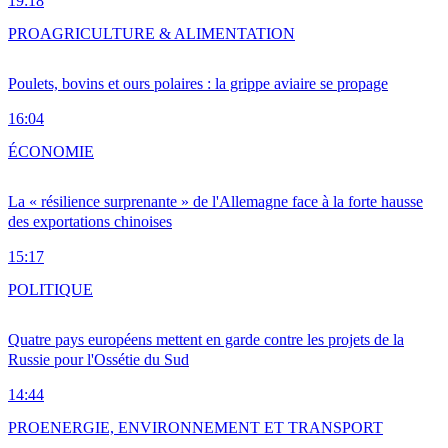
19:18
PRO
AGRICULTURE & ALIMENTATION
Poulets, bovins et ours polaires : la grippe aviaire se propage
16:04
ÉCONOMIE
La « résilience surprenante » de l'Allemagne face à la forte hausse
des exportations chinoises
15:17
POLITIQUE
Quatre pays européens mettent en garde contre les projets de la
Russie pour l'Ossétie du Sud
14:44
PRO
ENERGIE, ENVIRONNEMENT ET TRANSPORT