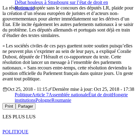
Débat houleux à Strasbourg sur l’état de droit en
La résolution, adoptée sans le concours des députés LR, plaide pour
Roumanie
la création d’un réseau européen de juristes et d’acteurs non-
gouvernementaux pour alerter immédiatement sur les dérives d’un
État. Elle incite également les autres parlements nationaux à se saisir
du problème. Les députés allemands et portugais sont déjà en train
d’étudier des textes similaires.
« Les sociétés civiles de ces pays guettent notre soutien puisqu’elles
ne peuvent plus s’exprimer au sein de leur pays, a expliqué Coralie
Dubost, députée de l’Hérault et co-rapporteure du texte. Cette
résolution doit lancer un message à l’ensemble des parlements
nationaux. » Sans recours entre-temps, cette résolution deviendra la
position officielle du Parlement français dans quinze jours. Un geste
avant tout politique.
Oct 25, 2018 - 11:15
Dernière mise à jour: Oct 25, 2018 - 17:38
Politique
Article 7
Assemblée nationale
État de droit
Hongrie
institutions
Pologne
Roumanie
Print
Partager
LES PLUS LUS
POLITIQUE