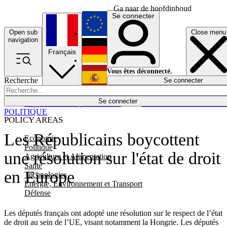
Ga naar de hoofdinhoud
Se connecter
Open sub
Close menu
English
navigation
Français
Deutsch
Vous êtes déconnecté.
Recherche
Se connecter
Español
Lumières éteintes
Se connecter
Rapporteur
Politique
Économie
Newsletters
Evénements
Em
POLITIQUE
POLICY AREAS
Les Républicains boycottent
Economie
Politique
une résolution sur l'état de droit
Agriculture et Alimentation
Santé
en Europe
Technologies
Energie, Environnement et Transport
Défense
Les députés français ont adopté une résolution sur le respect de l’état
de droit au sein de l’UE, visant notamment la Hongrie. Les députés