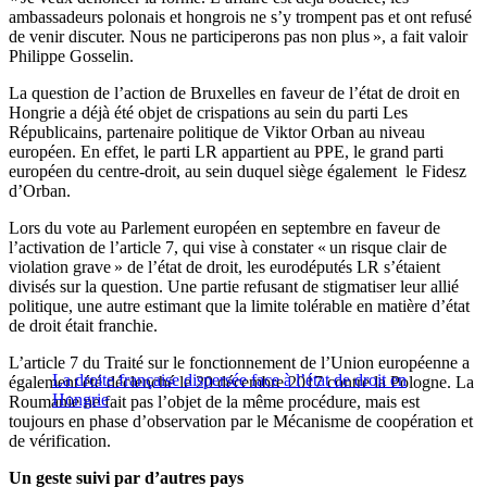
ambassadeurs polonais et hongrois ne s’y trompent pas et ont refusé
de venir discuter. Nous ne participerons pas non plus », a fait valoir
Philippe Gosselin.
La question de l’action de Bruxelles en faveur de l’état de droit en
Hongrie a déjà été objet de crispations au sein du parti Les
Républicains, partenaire politique de Viktor Orban au niveau
européen. En effet, le parti LR appartient au PPE, le grand parti
européen du centre-droit, au sein duquel siège également le Fidesz
d’Orban.
Lors du vote au Parlement européen en septembre en faveur de
l’activation de l’article 7, qui vise à constater « un risque clair de
violation grave » de l’état de droit, les eurodéputés LR s’étaient
divisés sur la question. Une partie refusant de stigmatiser leur allié
politique, une autre estimant que la limite tolérable en matière d’état
de droit était franchie.
L’article 7 du Traité sur le fonctionnement de l’Union européenne a
La droite française dispersée face à l’état de droit en
également été déclenché le 20 décembre 2017 contre la Pologne. La
Hongrie
Roumanie ne fait pas l’objet de la même procédure, mais est
toujours en phase d’observation par le Mécanisme de coopération et
de vérification.
Un geste suivi par d’autres pays