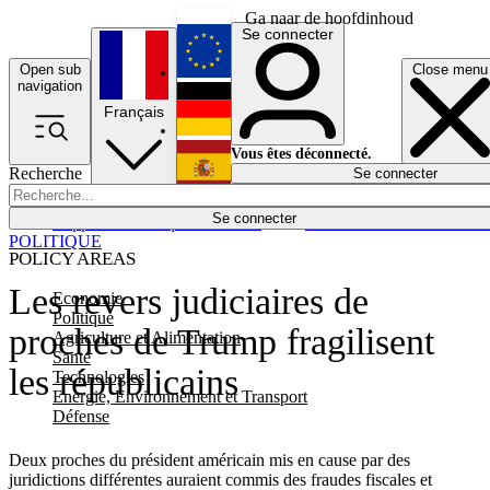
Ga naar de hoofdinhoud
Se connecter
Open sub
Close menu
English
navigation
Français
Deutsch
Vous êtes déconnecté.
Recherche
Se connecter
Español
Lumières éteintes
Se connecter
Rapporteur
Politique
Économie
Newsletters
Evénements
Em
POLITIQUE
POLICY AREAS
Les revers judiciaires de
Economie
Politique
proches de Trump fragilisent
Agriculture et Alimentation
Santé
les républicains
Technologies
Energie, Environnement et Transport
Défense
Deux proches du président américain mis en cause par des
juridictions différentes auraient commis des fraudes fiscales et