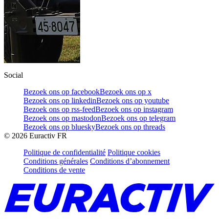
Social
Bezoek ons op facebook
Bezoek ons op x
Bezoek ons op linkedin
Bezoek ons op youtube
Bezoek ons op rss-feed
Bezoek ons op instagram
Bezoek ons op mastodon
Bezoek ons op telegram
Bezoek ons op bluesky
Bezoek ons op threads
©
2026
Euractiv FR
Politique de confidentialité
Politique cookies
Conditions générales
Conditions d’abonnement
Conditions de vente