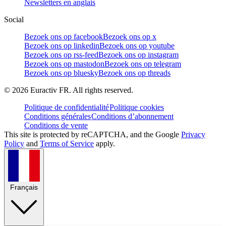
Newsletters en anglais
Social
Bezoek ons op facebook
Bezoek ons op x
Bezoek ons op linkedin
Bezoek ons op youtube
Bezoek ons op rss-feed
Bezoek ons op instagram
Bezoek ons op mastodon
Bezoek ons op telegram
Bezoek ons op bluesky
Bezoek ons op threads
©
2026
Euractiv FR. All rights reserved.
Politique de confidentialité
Politique cookies
Conditions générales
Conditions d’abonnement
Conditions de vente
This site is protected by reCAPTCHA, and the Google
Privacy
Policy
and
Terms of Service
apply.
Français