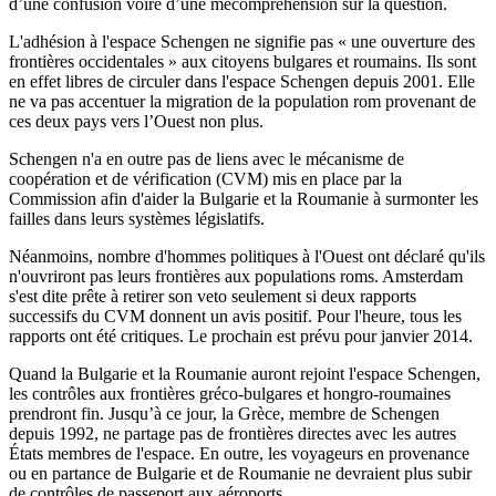
d’une confusion voire d’une mécompréhension sur la question.
L'adhésion à l'espace Schengen ne signifie pas « une ouverture des
frontières occidentales » aux citoyens bulgares et roumains. Ils sont
en effet libres de circuler dans l'espace Schengen depuis 2001. Elle
ne va pas accentuer la migration de la population rom provenant de
ces deux pays vers l’Ouest non plus.
Schengen n'a en outre pas de liens avec le mécanisme de
coopération et de vérification (CVM) mis en place par l
a
Commission afin d'aider la Bulgarie et la
Roumanie
à surmonter les
failles dans leurs systèmes législatifs.
Néanmoins, nombre d'hommes politiques à l'Ouest ont déclaré qu'ils
n'ouvriront pas leurs frontières aux populations roms. Amsterdam
s'est dite prête à retirer son veto seulement si deux rapports
successifs du CVM donnent un avis positif. Pour l'heure, tous les
rapports ont été critiques. Le prochain est prévu pour janvier 2014.
Quand la Bulgarie et la Roumanie auront rejoint l'espace Schengen,
les contrôles aux frontières gréco-bulgares et hongro-roumaines
prendront fin. Jusqu’à ce jour, la Grèce, membre de Schengen
depuis 1992, ne partage pas de frontières directes avec les autres
États membres de l'espace. En outre, les voyageurs en provenance
ou en partance de Bulgarie et de Roumanie ne devraient plus subir
de contrôles de passeport aux aéroports.