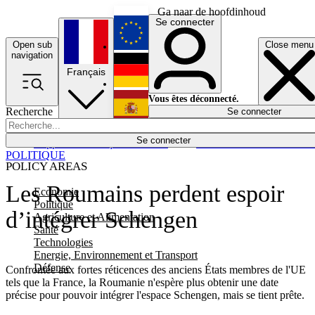
Ga naar de hoofdinhoud
Se connecter
Open sub
Close menu
English
navigation
Français
Deutsch
Vous êtes déconnecté.
Recherche
Se connecter
Español
Lumières éteintes
Se connecter
Rapporteur
Politique
Économie
Newsletters
Evénements
Em
POLITIQUE
POLICY AREAS
Les Roumains perdent espoir
Economie
Politique
d’intégrer Schengen
Agriculture et Alimentation
Santé
Technologies
Energie, Environnement et Transport
Défense
Confrontée aux fortes réticences des anciens États membres de l'UE
tels que la France, la Roumanie n'espère plus obtenir une date
précise pour pouvoir intégrer l'espace Schengen, mais se tient prête.