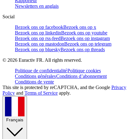
Rapporteur
Newsletters en anglais
Social
Bezoek ons op facebook
Bezoek ons op x
Bezoek ons op linkedin
Bezoek ons op youtube
Bezoek ons op rss-feed
Bezoek ons op instagram
Bezoek ons op mastodon
Bezoek ons op telegram
Bezoek ons op bluesky
Bezoek ons op threads
©
2026
Euractiv FR. All rights reserved.
Politique de confidentialité
Politique cookies
Conditions générales
Conditions d’abonnement
Conditions de vente
This site is protected by reCAPTCHA, and the Google
Privacy
Policy
and
Terms of Service
apply.
Français