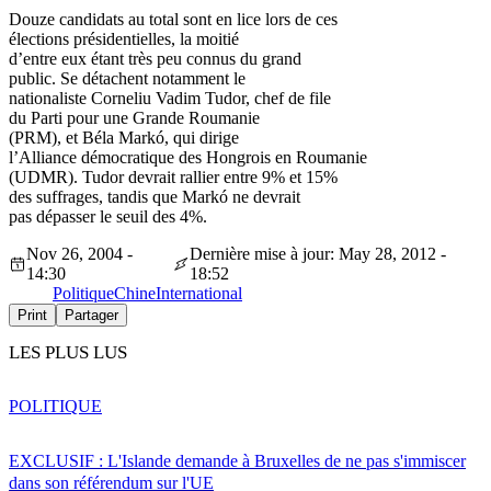
Douze candidats au total sont en lice lors de ces
élections présidentielles, la moitié
d’entre eux étant très peu connus du grand
public. Se détachent notamment le
nationaliste Corneliu Vadim Tudor, chef de file
du Parti pour une Grande Roumanie
(PRM), et Béla Markó, qui dirige
l’Alliance démocratique des Hongrois en Roumanie
(UDMR). Tudor devrait rallier entre 9% et 15%
des suffrages, tandis que Markó ne devrait
pas dépasser le seuil des 4%.
Nov 26, 2004 -
Dernière mise à jour: May 28, 2012 -
14:30
18:52
Politique
Chine
International
Print
Partager
LES PLUS LUS
POLITIQUE
EXCLUSIF : L'Islande demande à Bruxelles de ne pas s'immiscer
dans son référendum sur l'UE