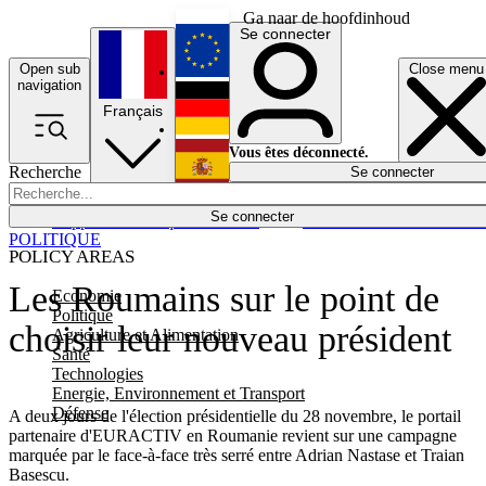
Ga naar de hoofdinhoud
Se connecter
Open sub
Close menu
English
navigation
Français
Deutsch
Vous êtes déconnecté.
Recherche
Se connecter
Español
Lumières éteintes
Se connecter
Rapporteur
Politique
Économie
Newsletters
Evénements
Em
POLITIQUE
POLICY AREAS
Les Roumains sur le point de
Economie
Politique
choisir leur nouveau président
Agriculture et Alimentation
Santé
Technologies
Energie, Environnement et Transport
Défense
A deux jours de l'élection présidentielle du 28 novembre, le portail
partenaire d'EURACTIV en Roumanie revient sur une campagne
marquée par le face-à-face très serré entre Adrian Nastase et Traian
Basescu.