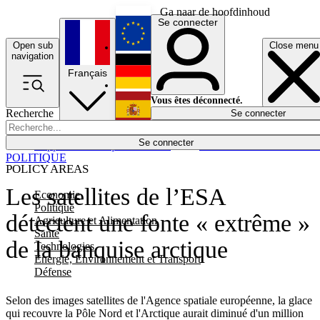
Ga naar de hoofdinhoud
Se connecter
Open sub
Close menu
English
navigation
Français
Deutsch
Vous êtes déconnecté.
Recherche
Se connecter
Español
Lumières éteintes
Se connecter
Rapporteur
Politique
Économie
Newsletters
Evénements
Em
POLITIQUE
POLICY AREAS
Les satellites de l’ESA
Economie
Politique
détectent une fonte « extrême »
Agriculture et Alimentation
Santé
de la banquise arctique
Technologies
Energie, Environnement et Transport
Défense
Selon des images satellites de l'Agence spatiale européenne, la glace
qui recouvre la Pôle Nord et l'Arctique aurait diminué d'un million