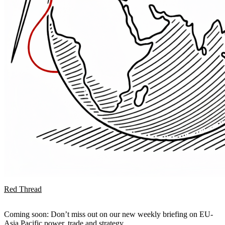
Red Thread
Coming soon: Don’t miss out on our new weekly briefing on EU-
Asia Pacific power, trade and strategy.