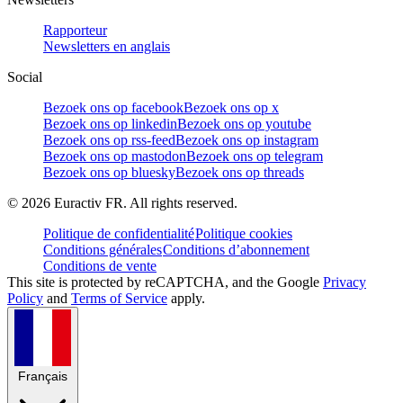
Rapporteur
Newsletters en anglais
Social
Bezoek ons op facebook
Bezoek ons op x
Bezoek ons op linkedin
Bezoek ons op youtube
Bezoek ons op rss-feed
Bezoek ons op instagram
Bezoek ons op mastodon
Bezoek ons op telegram
Bezoek ons op bluesky
Bezoek ons op threads
©
2026
Euractiv FR. All rights reserved.
Politique de confidentialité
Politique cookies
Conditions générales
Conditions d’abonnement
Conditions de vente
This site is protected by reCAPTCHA, and the Google
Privacy
Policy
and
Terms of Service
apply.
Français