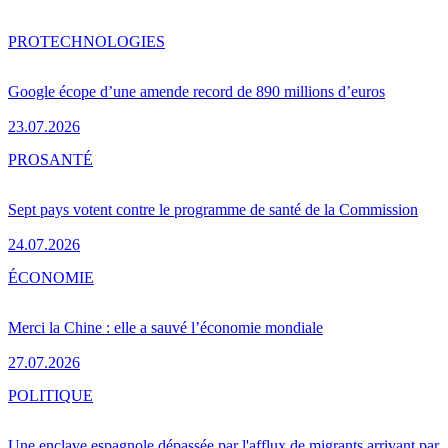
PRO
TECHNOLOGIES
Google écope d’une amende record de 890 millions d’euros
23.07.2026
PRO
SANTÉ
Sept pays votent contre le programme de santé de la Commission
24.07.2026
ÉCONOMIE
Merci la Chine : elle a sauvé l’économie mondiale
27.07.2026
POLITIQUE
Une enclave espagnole dépassée par l'afflux de migrants arrivant par