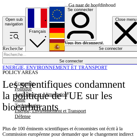
Ga naar de hoofdinhoud
Se connecter
Open sub
Close menu
English
navigation
Français
Deutsch
Vous êtes déconnecté.
Recherche
Se connecter
Español
Lumières éteintes
Se connecter
Rapporteur
Politique
Économie
Newsletters
Evénements
Em
ENERGIE, ENVIRONNEMENT ET TRANSPORT
POLICY AREAS
Les scientifiques condamnent
Economie
Politique
la politique de l'UE sur les
Agriculture et Alimentation
Santé
biocarburants
Technologies
Energie, Environnement et Transport
Défense
Plus de 100 éminents scientifiques et économistes ont écrit à la
Commission européenne pour demander que le changement indirect