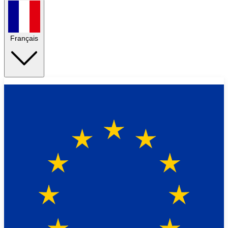
Français