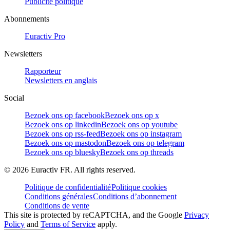
Publicité politique
Abonnements
Euractiv Pro
Newsletters
Rapporteur
Newsletters en anglais
Social
Bezoek ons op facebook
Bezoek ons op x
Bezoek ons op linkedin
Bezoek ons op youtube
Bezoek ons op rss-feed
Bezoek ons op instagram
Bezoek ons op mastodon
Bezoek ons op telegram
Bezoek ons op bluesky
Bezoek ons op threads
©
2026
Euractiv FR. All rights reserved.
Politique de confidentialité
Politique cookies
Conditions générales
Conditions d’abonnement
Conditions de vente
This site is protected by reCAPTCHA, and the Google
Privacy
Policy
and
Terms of Service
apply.