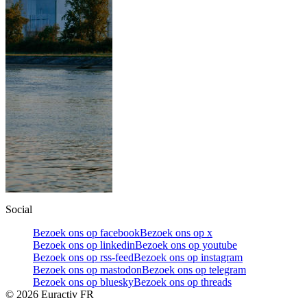
Social
Bezoek ons op facebook
Bezoek ons op x
Bezoek ons op linkedin
Bezoek ons op youtube
Bezoek ons op rss-feed
Bezoek ons op instagram
Bezoek ons op mastodon
Bezoek ons op telegram
Bezoek ons op bluesky
Bezoek ons op threads
©
2026
Euractiv FR