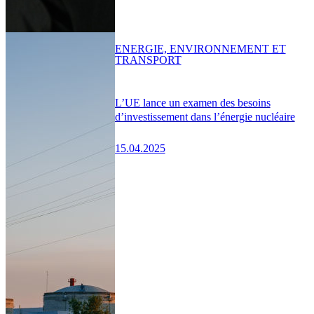
ENERGIE, ENVIRONNEMENT ET
TRANSPORT
L’UE lance un examen des besoins
d’investissement dans l’énergie nucléaire
15.04.2025