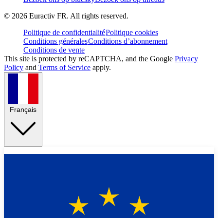
©
2026
Euractiv FR. All rights reserved.
Politique de confidentialité
Politique cookies
Conditions générales
Conditions d’abonnement
Conditions de vente
This site is protected by reCAPTCHA, and the Google
Privacy
Policy
and
Terms of Service
apply.
Français