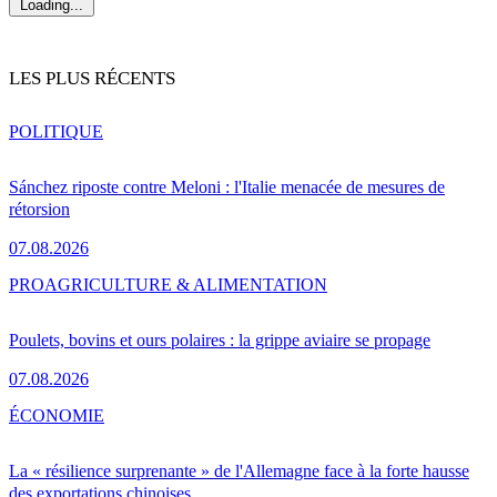
Loading...
LES PLUS RÉCENTS
POLITIQUE
Sánchez riposte contre Meloni : l'Italie menacée de mesures de
rétorsion
07.08.2026
PRO
AGRICULTURE & ALIMENTATION
Poulets, bovins et ours polaires : la grippe aviaire se propage
07.08.2026
ÉCONOMIE
La « résilience surprenante » de l'Allemagne face à la forte hausse
des exportations chinoises