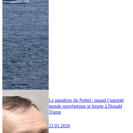
Le paradoxe du Nobel : quand l’autorité
morale norvégienne se heurte à Donald
Trump
21.01.2026