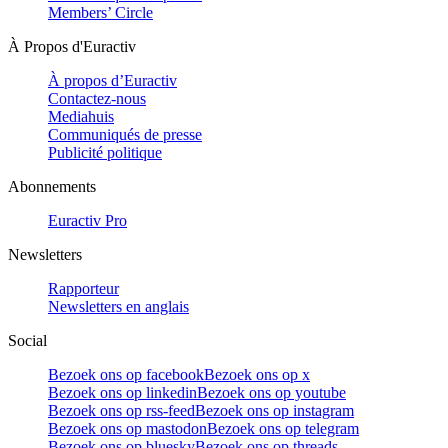
Members’ Circle
À Propos d'Euractiv
À propos d’Euractiv
Contactez-nous
Mediahuis
Communiqués de presse
Publicité politique
Abonnements
Euractiv Pro
Newsletters
Rapporteur
Newsletters en anglais
Social
Bezoek ons op facebook
Bezoek ons op x
Bezoek ons op linkedin
Bezoek ons op youtube
Bezoek ons op rss-feed
Bezoek ons op instagram
Bezoek ons op mastodon
Bezoek ons op telegram
Bezoek ons op bluesky
Bezoek ons op threads