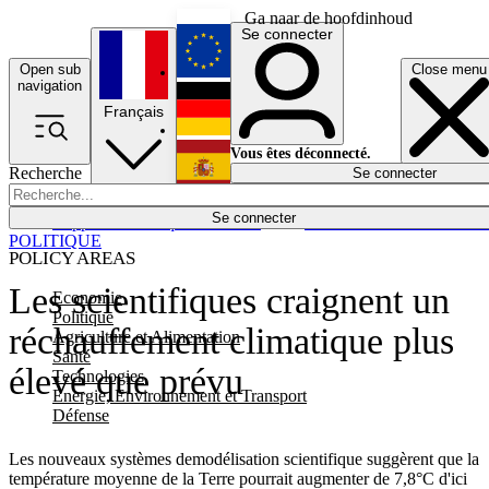
Ga naar de hoofdinhoud
Se connecter
Open sub
Close menu
English
navigation
Français
Deutsch
Vous êtes déconnecté.
Recherche
Se connecter
Español
Lumières éteintes
Se connecter
Rapporteur
Politique
Économie
Newsletters
Evénements
Em
POLITIQUE
POLICY AREAS
Les scientifiques craignent un
Economie
Politique
réchauffement climatique plus
Agriculture et Alimentation
Santé
élevé que prévu
Technologies
Energie, Environnement et Transport
Défense
Les nouveaux systèmes demodélisation scientifique suggèrent que la
température moyenne de la Terre pourrait augmenter de 7,8°C d'ici