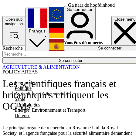
Ga naar de hoofdinhoud
Se connecter
Open sub
Close menu
English
navigation
Français
Deutsch
Vous êtes déconnecté.
Recherche
Se connecter
Español
Lumières éteintes
Se connecter
Rapporteur
Politique
Économie
Newsletters
Evénements
Em
AGRICULTURE & ALIMENTATION
POLICY AREAS
Les scientifiques français et
Economie
Politique
britanniques critiquent les
Agriculture et Alimentation
Santé
OGMs
Technologies
Energie, Environnement et Transport
Défense
Le principal organe de recherche au Royaume Uni, la Royal
Society, et l'agence française pour la sécurité alimentaire demandent