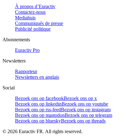
À propos d’Euractiv
Contactez-nous
Mediahuis
Communiqués de presse
Publicité politique
Abonnements
Euractiv Pro
Newsletters
Rapporteur
Newsletters en anglais
Social
Bezoek ons op facebook
Bezoek ons op x
Bezoek ons op linkedin
Bezoek ons op youtube
Bezoek ons op rss-feed
Bezoek ons op instagram
Bezoek ons op mastodon
Bezoek ons op telegram
Bezoek ons op bluesky
Bezoek ons op threads
©
2026
Euractiv FR. All rights reserved.