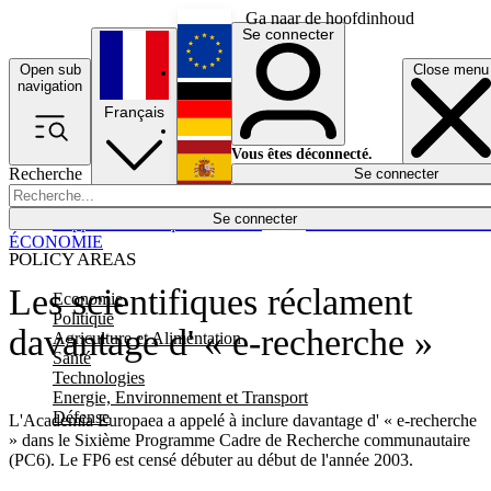
Ga naar de hoofdinhoud
Se connecter
Open sub
Close menu
English
navigation
Français
Deutsch
Vous êtes déconnecté.
Recherche
Se connecter
Español
Lumières éteintes
Se connecter
Rapporteur
Politique
Économie
Newsletters
Evénements
Em
ÉCONOMIE
POLICY AREAS
Les scientifiques réclament
Economie
Politique
davantage d' « e-recherche »
Agriculture et Alimentation
Santé
Technologies
Energie, Environnement et Transport
Défense
L'Academia Europaea a appelé à inclure davantage d' « e-recherche
» dans le Sixième Programme Cadre de Recherche communautaire
(PC6). Le FP6 est censé débuter au début de l'année 2003.