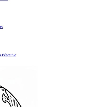
ts
à l’épreuve