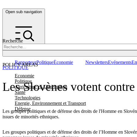
Open sub navigation
Recherche
Rapporteur
Politique
Économie
Newsletters
Evénements
Em
POLICY AREAS
POLITIQUE
Economie
Politique
Les Slovènes votent contre 
Agriculture et Alimentation
Santé
Technologies
Energie, Environnement et Transport
Défense
Les groupes politiques et de défense des droits de l'Homme en Slovénie
issues de minorités ethniques.
Les groupes politiques et de défense des droits de l’Homme en Slovénie