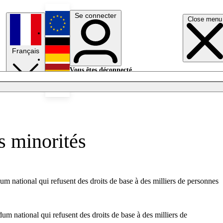
Se connecter
Close menu
English
Français
Deutsch
Vous êtes déconnecté.
Se connecter
Español
Lumières éteintes
s minorités
um national qui refusent des droits de base à des milliers de personnes
um national qui refusent des droits de base à des milliers de