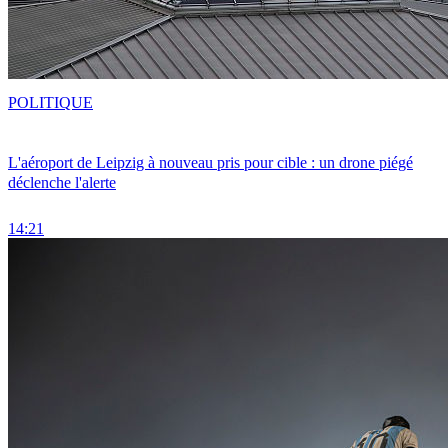
POLITIQUE
L'aéroport de Leipzig à nouveau pris pour cible : un drone piégé
déclenche l'alerte
14:21