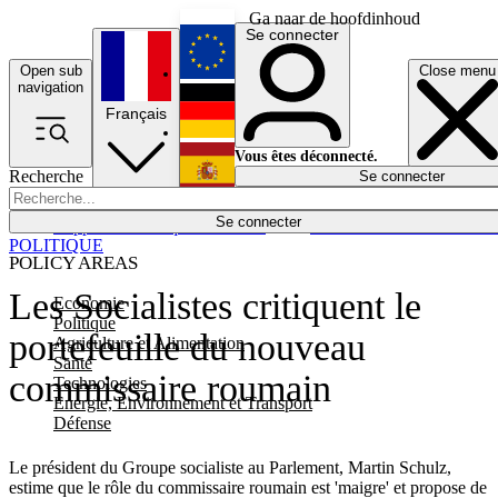
Ga naar de hoofdinhoud
Se connecter
Open sub
Close menu
English
navigation
Français
Deutsch
Vous êtes déconnecté.
Recherche
Se connecter
Español
Lumières éteintes
Se connecter
Rapporteur
Politique
Économie
Newsletters
Evénements
Em
POLITIQUE
POLICY AREAS
Les Socialistes critiquent le
Economie
Politique
portefeuille du nouveau
Agriculture et Alimentation
Santé
commissaire roumain
Technologies
Energie, Environnement et Transport
Défense
Le président du Groupe socialiste au Parlement, Martin Schulz,
estime que le rôle du commissaire roumain est 'maigre' et propose de