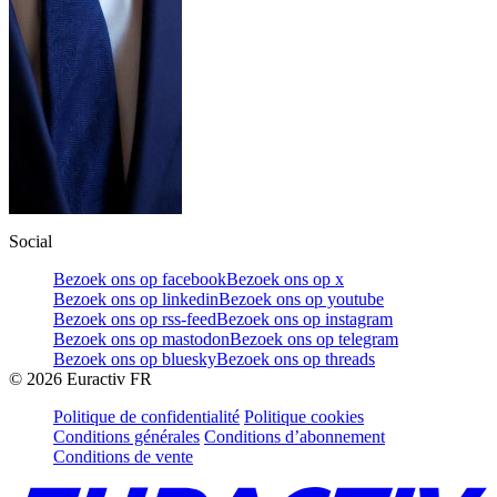
Social
Bezoek ons op facebook
Bezoek ons op x
Bezoek ons op linkedin
Bezoek ons op youtube
Bezoek ons op rss-feed
Bezoek ons op instagram
Bezoek ons op mastodon
Bezoek ons op telegram
Bezoek ons op bluesky
Bezoek ons op threads
©
2026
Euractiv FR
Politique de confidentialité
Politique cookies
Conditions générales
Conditions d’abonnement
Conditions de vente