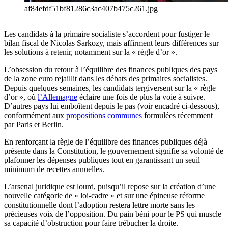
af84efdf51bf81286c3ac407b475c261.jpg
Les candidats à la primaire socialiste s’accordent pour fustiger le
bilan fiscal de Nicolas Sarkozy, mais affirment leurs différences sur
les solutions à retenir, notamment sur la « règle d’or ».
L’obsession du retour à l’équilibre des finances publiques des pays
de la zone euro rejaillit dans les débats des primaires socialistes.
Depuis quelques semaines, les candidats tergiversent sur la « règle
d’or », où
l’Allemagne
éclaire une fois de plus la voie à suivre.
D’autres pays lui emboîtent depuis le pas (voir encadré ci-dessous),
conformément aux
propositions communes
formulées récemment
par Paris et Berlin.
En renforçant la règle de l’équilibre des finances publiques déjà
présente dans la Constitution, le gouvernement signifie sa volonté de
plafonner les dépenses publiques tout en garantissant un seuil
minimum de recettes annuelles.
L’arsenal juridique est lourd, puisqu’il repose sur la création d’une
nouvelle catégorie de « loi-cadre » et sur une épineuse réforme
constitutionnelle dont l’adoption restera lettre morte sans les
précieuses voix de l’opposition. Du pain béni pour le PS qui muscle
sa capacité d’obstruction pour faire trébucher la droite.