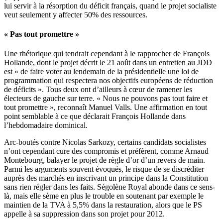
lui servir à la résorption du déficit français, quand le projet socialiste
veut seulement y affecter 50% des ressources.
« Pas tout promettre »
Une rhétorique qui tendrait cependant à le rapprocher de François
Hollande, dont le projet décrit le 21 août dans un entretien au JDD
est « de faire voter au lendemain de la présidentielle une loi de
programmation qui respectera nos objectifs européens de réduction
de déficits ». Tous deux ont d’ailleurs à cœur de ramener les
électeurs de gauche sur terre. « Nous ne pouvons pas tout faire et
tout promettre », reconnaît Manuel Valls. Une affirmation en tout
point semblable à ce que déclarait François Hollande dans
l’hebdomadaire dominical.
Arc-boutés contre Nicolas Sarkozy, certains candidats socialistes
n’ont cependant cure des compromis et préfèrent, comme Arnaud
Montebourg, balayer le projet de règle d’or d’un revers de main.
Parmi les arguments souvent évoqués, le risque de se discréditer
auprès des marchés en inscrivant un principe dans la Constitution
sans rien régler dans les faits. Ségolène Royal abonde dans ce sens-
là, mais elle sème en plus le trouble en soutenant par exemple le
maintien de la TVA à 5,5% dans la restauration, alors que le PS
appelle à sa suppression dans son projet pour 2012.