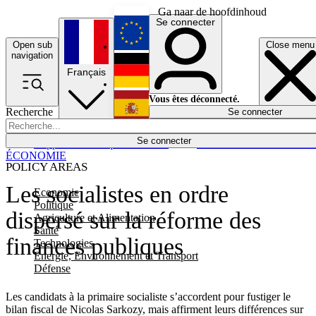
Ga naar de hoofdinhoud
Se connecter
Open sub
Close menu
English
navigation
Français
Deutsch
Vous êtes déconnecté.
Recherche
Se connecter
Español
Lumières éteintes
Se connecter
Rapporteur
Politique
Économie
Newsletters
Evénements
Em
ÉCONOMIE
POLICY AREAS
Les socialistes en ordre
Economie
Politique
dispersé sur la réforme des
Agriculture et Alimentation
Santé
finances publiques
Technologies
Energie, Environnement et Transport
Défense
Les candidats à la primaire socialiste s’accordent pour fustiger le
bilan fiscal de Nicolas Sarkozy, mais affirment leurs différences sur