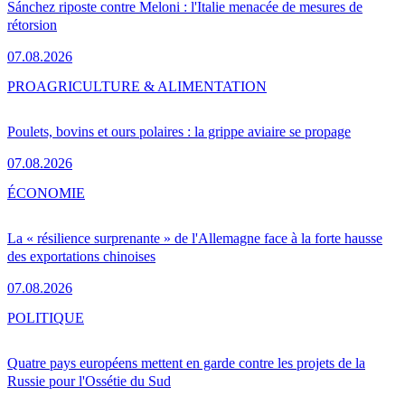
Sánchez riposte contre Meloni : l'Italie menacée de mesures de
rétorsion
07.08.2026
PRO
AGRICULTURE & ALIMENTATION
Poulets, bovins et ours polaires : la grippe aviaire se propage
07.08.2026
ÉCONOMIE
La « résilience surprenante » de l'Allemagne face à la forte hausse
des exportations chinoises
07.08.2026
POLITIQUE
Quatre pays européens mettent en garde contre les projets de la
Russie pour l'Ossétie du Sud