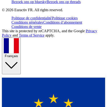
Bezoek ons op bluesky
Bezoek ons op threads
©
2026
Euractiv FR. All rights reserved.
Politique de confidentialité
Politique cookies
Conditions générales
Conditions d’abonnement
Conditions de vente
This site is protected by reCAPTCHA, and the Google
Privacy
Policy
and
Terms of Service
apply.
Français