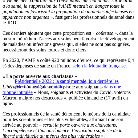
«
Vieille idée, contraire aux conventions internationales sur le droit
à la santé, la suppression de l’AME mettrait en danger toute la
population en favorisant la propagation de maladies infectieuses en
apparence non urgentes
», fustigent les professionnels de santé dans
le JDD.
Ces derniers ajoutent que cette proposition est «
coûteuse
», dans la
mesure où réduire l’accès aux soins peut favoriser le développement
de maladies ou infections graves qui, si elles ne sont pas soignées,
nécessiteront des soins lourds et donc chers.
En 2020, l’AME a coûté 920 millions d’euros, ce qui représente 0,4
% des dépenses de santé en France,
selon la Mutualité française.
« La porte ouverte aux charlatans »
Présidentielle 2022 : la santé mentale, loin derrière les
Libération
priorités santé des candidats
donne également la parole aux soignants
dans une
tribune intitulée
« Nous, soignants et activistes du Covid, voterons
Macron malgré nos désaccords », publiée dimanche (17 avril) en
ligne.
Ces professionnels de la santé dénoncent le mépris de la candidate
pour les scientifiques et les plus vulnérables, affirmant que son
arrivée au pouvoir «
serait la porte ouverte aux charlatans,
l’incompétence et l’inconséquence, l’invocation sophiste de la
liberté individuelle au mépris des plus vulnérables
».