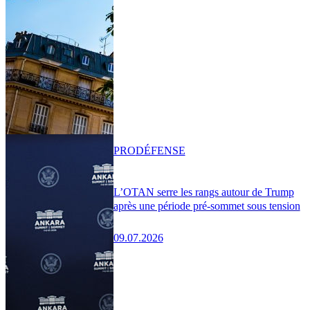
PRO
DÉFENSE
L’OTAN serre les rangs autour de Trump
après une période pré-sommet sous tension
09.07.2026