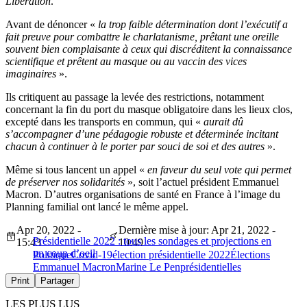
Libération
.
Avant de dénoncer «
la trop faible détermination dont l’exécutif a
fait preuve pour combattre le charlatanisme, prêtant une oreille
souvent bien complaisante à ceux qui discréditent la connaissance
scientifique et prêtent au masque ou au vaccin des vices
imaginaires
».
Ils critiquent au passage la levée des restrictions, notamment
concernant la fin du port du masque obligatoire dans les lieux clos,
excepté dans les transports en commun, qui «
aurait dû
s’accompagner d’une pédagogie robuste et déterminée incitant
chacun à continuer à le porter par souci de soi et des autres
».
Même si tous lancent un appel «
en faveur du seul vote qui permet
de préserver nos solidarités
», soit l’actuel président Emmanuel
Macron. D’autres organisations de santé en France à l’image du
Planning familial ont lancé le même appel.
Apr 20, 2022 -
Dernière mise à jour: Apr 21, 2022 -
Présidentielle 2022 : tous les sondages et projections en
15:43
10:49
un coup d’oeil
Politique
Covid-19
élection présidentielle 2022
Élections
Emmanuel Macron
Marine Le Pen
présidentielles
Print
Partager
LES PLUS LUS