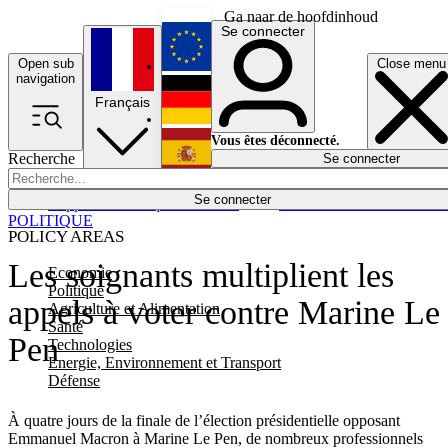
Ga naar de hoofdinhoud
Se connecter
Open sub
Close menu
English
navigation
Français
Deutsch
Vous êtes déconnecté.
Recherche
Se connecter
Español
Lumières éteintes
Se connecter
Rapporteur
Politique
Économie
Newsletters
Evénements
Em
POLITIQUE
POLICY AREAS
Les soignants multiplient les
Economie
Politique
appels à voter contre Marine Le
Agriculture et Alimentation
Santé
Pen
Technologies
Energie, Environnement et Transport
Défense
À quatre jours de la finale de l’élection présidentielle opposant
Emmanuel Macron à Marine Le Pen, de nombreux professionnels