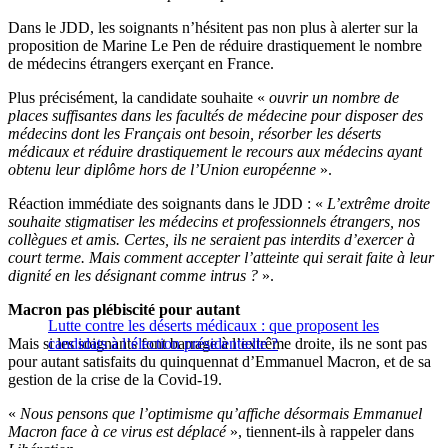
Dans le JDD, les soignants n’hésitent pas non plus à alerter sur la
proposition de Marine Le Pen de réduire drastiquement le nombre
de médecins étrangers exerçant en France.
Plus précisément, la candidate souhaite «
ouvrir un nombre de
places suffisantes dans les facultés de médecine pour disposer des
médecins dont les Français ont besoin, résorber les déserts
médicaux et réduire drastiquement le recours aux médecins ayant
obtenu leur diplôme hors de l’Union européenne
».
Réaction immédiate des soignants dans le JDD : «
L’extrême droite
souhaite stigmatiser les médecins et professionnels étrangers, nos
collègues et amis. Certes, ils ne seraient pas interdits d’exercer à
court terme. Mais comment accepter l’atteinte qui serait faite à leur
dignité en les désignant comme intrus ?
».
Macron pas plébiscité pour autant
Lutte contre les déserts médicaux : que proposent les
Mais si les soignants font barrage à l’extrême droite, ils ne sont pas
candidats à l’élection présidentielle ?
pour autant satisfaits du quinquennat d’Emmanuel Macron, et de sa
gestion de la crise de la Covid-19.
«
Nous pensons que l’optimisme qu’affiche désormais Emmanuel
Macron face à ce virus est déplacé
», tiennent-ils à rappeler dans