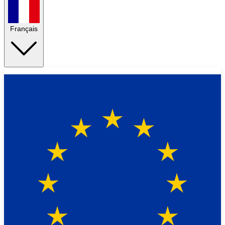
Français