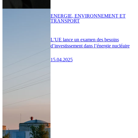
ENERGIE, ENVIRONNEMENT ET
TRANSPORT
L’UE lance un examen des besoins
d’investissement dans l’énergie nucléaire
15.04.2025