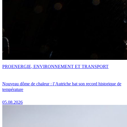
PRO
ENERGIE, ENVIRONNEMENT ET TRANSPORT
Nouveau dôme de chaleur : l’Autriche bat son record historique de
température
05.08.2026