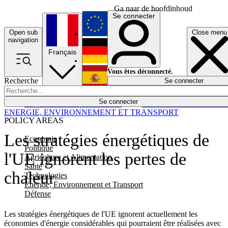
Ga naar de hoofdinhoud
Se connecter
Open sub
Close menu
English
navigation
Français
Deutsch
Vous êtes déconnecté.
Recherche
Se connecter
Español
Lumières éteintes
Se connecter
Rapporteur
Politique
Économie
Newsletters
Evénements
Em
ENERGIE, ENVIRONNEMENT ET TRANSPORT
POLICY AREAS
Les stratégies énergétiques de
Economie
Politique
l'UE ignorent les pertes de
Agriculture et Alimentation
Santé
chaleur
Technologies
Energie, Environnement et Transport
Défense
Les stratégies énergétiques de l'UE ignorent actuellement les
économies d'énergie considérables qui pourraient être réalisées avec