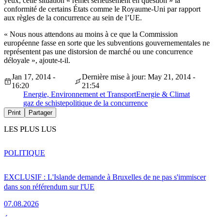
yeux, cette situation « remet sérieusement en question » la
conformité de certains États comme le Royaume-Uni par rapport
aux règles de la concurrence au sein de l’UE.
« Nous nous attendons au moins à ce que la Commission
européenne fasse en sorte que les subventions gouvernementales ne
représentent pas une distorsion de marché ou une concurrence
déloyale », ajoute-t-il.
Jan 17, 2014 -
Dernière mise à jour: May 21, 2014 -
16:20
21:54
Energie, Environnement et Transport
Energie & Climat
gaz de schiste
politique de la concurrence
Print
Partager
LES PLUS LUS
POLITIQUE
EXCLUSIF : L'Islande demande à Bruxelles de ne pas s'immiscer
dans son référendum sur l'UE
07.08.2026