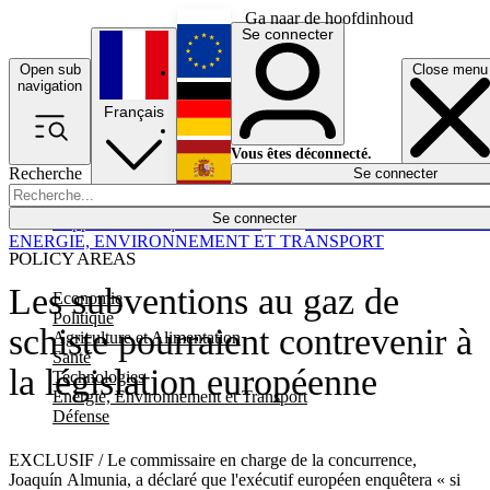
Ga naar de hoofdinhoud
Se connecter
Open sub
Close menu
English
navigation
Français
Deutsch
Vous êtes déconnecté.
Recherche
Se connecter
Español
Lumières éteintes
Se connecter
Rapporteur
Politique
Économie
Newsletters
Evénements
Em
ENERGIE, ENVIRONNEMENT ET TRANSPORT
POLICY AREAS
Les subventions au gaz de
Economie
Politique
schiste pourraient contrevenir à
Agriculture et Alimentation
Santé
la législation européenne
Technologies
Energie, Environnement et Transport
Défense
EXCLUSIF / Le commissaire en charge de la concurrence,
Joaquín Almunia, a déclaré que l'exécutif européen enquêtera « si