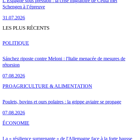
L’Espagne sous pression : la crise migratoire de Ceuta met
Schengen à l’épreuve
31.07.2026
LES PLUS RÉCENTS
POLITIQUE
Sánchez riposte contre Meloni : l'Italie menacée de mesures de
rétorsion
07.08.2026
PRO
AGRICULTURE & ALIMENTATION
Poulets, bovins et ours polaires : la grippe aviaire se propage
07.08.2026
ÉCONOMIE
La « résilience surprenante » de l'Allemagne face à la forte hausse