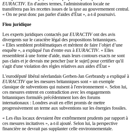
EURACTIV
. En d'autres termes, l'administration locale ne
transférera pas les recettes issues de la taxe au gouvernement central.
« On ne peut donc pas parler d'aides d'État », a-t-il poursuivi.
Flou juridique
Les experts juridiques contactés par
EURACTIV
ont des avis
divergents sur le caractère légal des propositions britanniques.
« Elles semblent problématiques et méritent de faire l’objet d’une
enquête », a expliqué l'un d'entre eux à
EURACTIV
. « Elles
ressemblent à une forme d'aide, mais leurs contours exacts ne sont
pas clairs et je devrais me pencher [sur le sujet] pour certifier qu'il
s'agit d'une violation des règles relatives aux aides d'État »
L'eurodéputé libéral néerlandais Gerben-Jan Gerbrandy a expliqué à
EURACTIV
que les mesures britanniques sont « un exemple
classique de subventions qui nuisent à l'environnement ». Selon lui,
ces mesures entrent en contradiction avec les engagements
britanniques formulés précédemment lors des forums
internationaux : Londres avait en effet promis de mettre
progressivement un terme aux subventions sur les énergies fossiles.
« Les élus locaux devraient être extrêmement prudents par rapport à
ces mesures incitatives », a-t-il ajouté. Selon lui, la perspective
financière ne devrait pas supplanter celle environnementale.