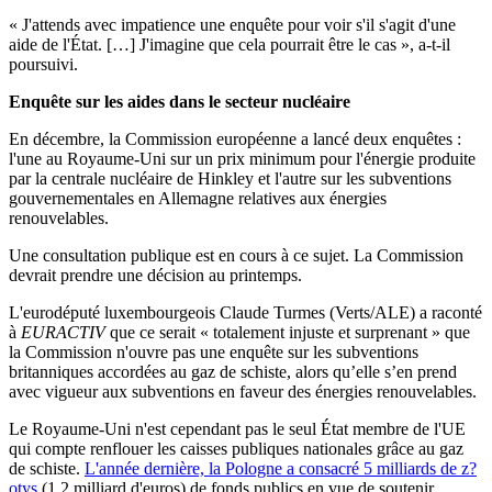
« J'attends avec impatience une enquête pour voir s'il s'agit d'une
aide de l'État. […] J'imagine que cela pourrait être le cas », a-t-il
poursuivi.
Enquête sur les aides dans le secteur nucléaire
En décembre, la Commission européenne a lancé deux enquêtes :
l'une au Royaume-Uni sur un prix minimum pour l'énergie produite
par la centrale nucléaire de Hinkley et l'autre sur les subventions
gouvernementales en Allemagne relatives aux énergies
renouvelables.
Une consultation publique est en cours à ce sujet. La Commission
devrait prendre une décision au printemps.
L'eurodéputé luxembourgeois Claude Turmes (Verts/ALE) a raconté
à
EURACTIV
que ce serait « totalement injuste et surprenant » que
la Commission n'ouvre pas une enquête sur les subventions
britanniques accordées au gaz de schiste, alors qu’elle s’en prend
avec vigueur aux subventions en faveur des énergies renouvelables.
Le Royaume-Uni n'est cependant pas le seul État membre de l'UE
qui compte renflouer les caisses publiques nationales grâce au gaz
de schiste.
L'année dernière, la Pologne a consacré 5 milliards de z?
otys
(1,2 milliard d'euros) de fonds publics en vue de soutenir