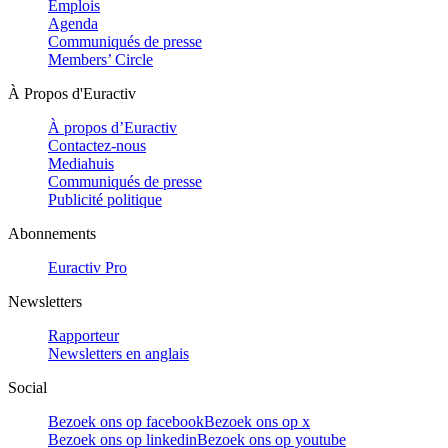
Emplois
Agenda
Communiqués de presse
Members’ Circle
À Propos d'Euractiv
À propos d’Euractiv
Contactez-nous
Mediahuis
Communiqués de presse
Publicité politique
Abonnements
Euractiv Pro
Newsletters
Rapporteur
Newsletters en anglais
Social
Bezoek ons op facebook
Bezoek ons op x
Bezoek ons op linkedin
Bezoek ons op youtube