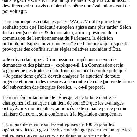
dans le gaz de schiste. Elle a indiqué toutefois que la Commission
devait recevoir un avis ou faire elle-même une évaluation avant de
pouvoir agir.
Trois eurodéputés contactés par
EURACTIV
ont exprimé leurs
souhaits pour que l'exécutif européen agisse sans plus tarder. Selon
Jo Leinen (socialistes & démocrates), ancien président de la
commission de l'environnement du Parlement, la décision
britannique risque d'ouvrir une « boîte de Pandore » qui risque de
provoquer des conflits sur les règles relatives aux aides d'État.
« Je suis certain que la Commission européenne recevra des
demandes et des plaintes », explique-t-il. La Commission est la
« gardienne des traités » et du fonctionnement de notre politique.
« Je pense donc qu'elle devrait analyser [la situation] de toute
urgence et prendre des mesures à l'encontre de cette [nouvelle forme
de] subvention des énergies fossiles. », a-t-il proposé.
Le ministère britannique de l'Énergie et de la lutte contre le
changement climatique maintient de son côté que les avantages
octroyés aux municipalités, annoncés cette semaine par le premier
ministre Cameron, sont conformes à la législation européenne.
« Un taux de retenue sur les entreprises de 100 % pour les
opérations liées au gaz de schiste ne change pas le montant que les
entreprises doivent payer », a expliqué un porte-parole à