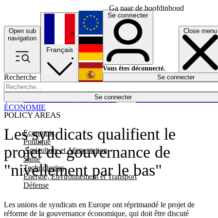
Ga naar de hoofdinhoud
Se connecter
Open sub
Close menu
English
navigation
Français
Deutsch
Vous êtes déconnecté.
Recherche
Se connecter
Español
Lumières éteintes
Se connecter
Rapporteur
Politique
Économie
Newsletters
Evénements
Em
ÉCONOMIE
POLICY AREAS
Les syndicats qualifient le
Economie
Politique
projet de gouvernance de
Agriculture et Alimentation
Santé
"nivellement par le bas"
Technologies
Energie, Environnement et Transport
Défense
Les unions de syndicats en Europe ont réprimandé le projet de
réforme de la gouvernance économique, qui doit être discuté