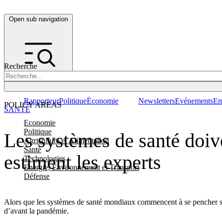
Open sub navigation
Recherche
Rapporteur
Politique
Économie
Newsletters
Evénements
Em
POLICY AREAS
SANTÉ
Economie
Politique
Les systèmes de santé doiv
Agriculture et Alimentation
Santé
estiment les experts
Technologies
Energie, Environnement et Transport
Défense
Alors que les systèmes de santé mondiaux commencent à se pencher sur 
d’avant la pandémie.