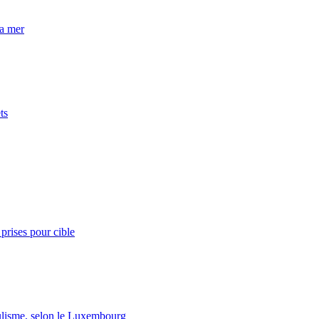
la mer
ts
prises pour cible
lisme, selon le Luxembourg