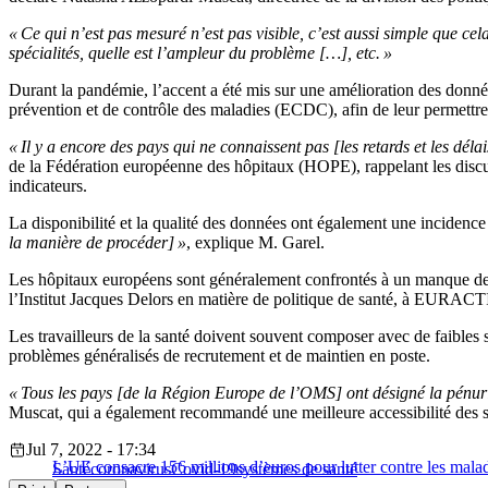
« Ce qui n’est pas mesuré n’est pas visible, c’est aussi simple que cel
spécialités, quelle est l’ampleur du problème […], etc. »
Durant la pandémie, l’accent a été mis sur une amélioration des donné
prévention et de contrôle des maladies (ECDC), afin de leur permettre
« Il y a encore des pays qui ne connaissent pas [les retards et les déla
de la Fédération européenne des hôpitaux (HOPE), rappelant les discus
indicateurs.
La disponibilité et la qualité des données ont également une incidence s
la manière de procéder] »
, explique M. Garel.
Les hôpitaux européens sont généralement confrontés à un manque de p
l’Institut Jacques Delors en matière de politique de santé, à EURACTI
Les travailleurs de la santé doivent souvent composer avec de faibles 
problèmes généralisés de recrutement et de maintien en poste.
« Tous les pays [de la Région Europe de l’OMS] ont désigné la pénuri
Muscat, qui a également recommandé une meilleure accessibilité des ser
Jul 7, 2022 - 17:34
L’UE consacre 156 millions d’euros pour lutter contre les malad
Santé
coronavirus
Covid-19
systèmes de santé