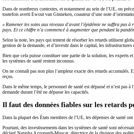
Dans de nombreux contextes, et notamment au sein de l’UE, on préconis
toutefois averti Ewout van Ginneken, coauteur d’une note d’orientatio
« Ramener les soins aux niveaux d’avant l’épidémie ne suffira pas à 
pays. Et ce chiffre n’a commencé à augmenter que pendant la pandé
Selon la note, les pays qui tentent de résorber les retards utilisent glo
gestion de la demande, et d’investir dans le capital, les infrastructu
Bien que cela puisse constituer une partie de la solution, les experts 
les systèmes de santé restent inconnus.
On ne connaît pas non plus l’ampleur exacte des retards accumulés. E
reçus.
Dans le même temps, le personnel de santé est dépassé et n’est pas 
demande durant l’été ne dépasse les capacités.
Il faut des données fiables sur les retards p
Dans la plupart des États membres de l’UE, les dépenses de santé o
Pourtant, des investissements dans les systèmes de santé sont nécessair
déclaré Natasha Azzopardi-Muscat, directrice de la division des polit