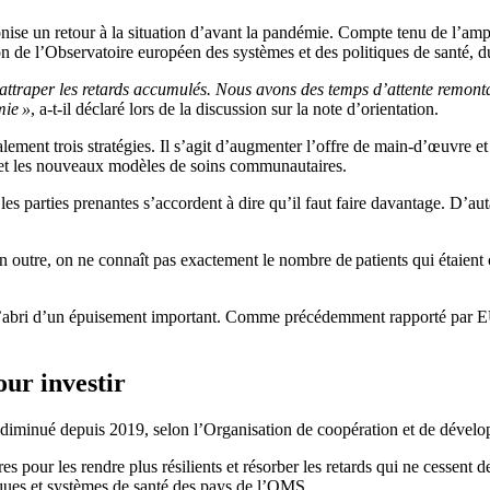
e un retour à la situation d’avant la pandémie. Compte tenu de l’ampleu
n de l’Observatoire européen des systèmes et des politiques de santé, 
rattraper les retards accumulés. Nous avons des temps d’attente remont
mie »
, a-t-il déclaré lors de la discussion sur la note d’orientation.
balement trois stratégies. Il s’agit d’augmenter l’offre de main-d’œuvre et
res et les nouveaux modèles de soins communautaires.
et les parties prenantes s’accordent à dire qu’il faut faire davantage. D’
n outre, on ne connaît pas exactement le nombre de
patients
qui étaient
à l’abri d’un épuisement important. Comme précédemment rapporté par E
our investir
nt diminué depuis 2019, selon l’Organisation de coopération et de dé
es pour les rendre plus résilients et résorber les retards qui ne cessent
iques et systèmes de santé des pays de l’OMS.