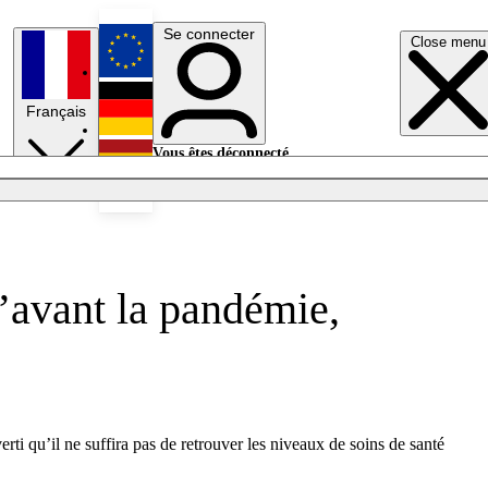
Se connecter
Close menu
English
Français
Deutsch
Vous êtes déconnecté.
Se connecter
Español
Lumières éteintes
’avant la pandémie,
i qu’il ne suffira pas de retrouver les niveaux de soins de santé