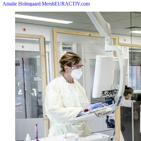
Amalie Holmgaard Mersh
EURACTIV.com