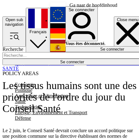
Ga naar de hoofdinhoud
Se connecter
Open sub
Close menu
English
navigation
Français
Deutsch
Vous êtes déconnecté.
Recherche
Se connecter
Español
Lumières éteintes
Se connecter
Rapporteur
Politique
Économie
Newsletters
Evénements
Em
SANTÉ
POLICY AREAS
Les tissus humains sont une des
Economie
Politique
priorités de l'ordre du jour du
Agriculture et Alimentation
Santé
Conseil Santé
Technologies
Energie, Environnement et Transport
Défense
Le 2 juin, le Conseil Santé devrait conclure un accord politique sur
une position commune sur la directive établissant des normes de