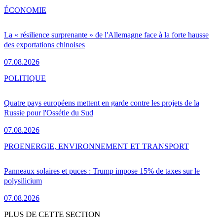
ÉCONOMIE
La « résilience surprenante » de l'Allemagne face à la forte hausse
des exportations chinoises
07.08.2026
POLITIQUE
Quatre pays européens mettent en garde contre les projets de la
Russie pour l'Ossétie du Sud
07.08.2026
PRO
ENERGIE, ENVIRONNEMENT ET TRANSPORT
Panneaux solaires et puces : Trump impose 15% de taxes sur le
polysilicium
07.08.2026
PLUS DE CETTE SECTION