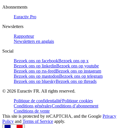
Abonnements
Euractiv Pro
Newsletters
Rapporteur
Newsletters en anglais
Social
Bezoek ons op facebook
Bezoek ons op x
Bezoek ons op linkedin
Bezoek ons op youtube
Bezoek ons op rss-feed
Bezoek ons op instagram
Bezoek ons op mastodon
Bezoek ons op telegram
Bezoek ons op bluesky
Bezoek ons op threads
©
2026
Euractiv FR. All rights reserved.
Politique de confidentialité
Politique cookies
Conditions générales
Conditions d’abonnement
Conditions de vente
This site is protected by reCAPTCHA, and the Google
Privacy
Policy
and
Terms of Service
apply.