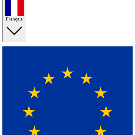
Français