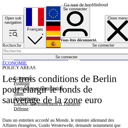
Ga naar de hoofdinhoud
Se connecter
Open sub
Close menu
English
navigation
Français
Deutsch
Vous êtes déconnecté.
Recherche
Se connecter
Español
Lumières éteintes
Se connecter
Rapporteur
Politique
Économie
Newsletters
Evénements
Em
ÉCONOMIE
POLICY AREAS
Les trois conditions de Berlin
Economie
Politique
pour élargir le fonds de
Agriculture et Alimentation
Santé
sauvetage de la zone euro
Technologies
Energie, Environnement et Transport
Défense
Dans un entretien accordé au Monde, le ministre allemand des
Affaires étrangères, Guido Westerwelle, demande notamment que