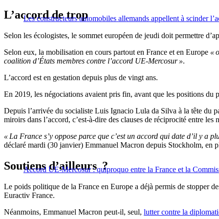
L’accord de trop
Les constructeurs automobiles allemands appellent à scinder l’
Selon les écologistes, le sommet européen de jeudi doit permettre d’a
Selon eux, la mobilisation en cours partout en France et en Europe
« o
coalition d’États membres contre l’accord UE-Mercosur »
.
L’accord est en gestation depuis plus de vingt ans.
En 2019, les négociations avaient pris fin, avant que les positions du p
Depuis l’arrivée du socialiste Luis Ignacio Lula da Silva à la tête du 
miroirs dans l’accord, c’est-à-dire des clauses de réciprocité entre le
« La France s’y oppose parce que c’est un accord qui date d’il y a p
déclaré mardi (30 janvier) Emmanuel Macron depuis Stockholm, en pl
Soutiens d’ailleurs ?
Accord UE-Mercosur : quiproquo entre la France et la Commissi
Le poids politique de la France en Europe a déjà permis de stopper d
Euractiv France.
Néanmoins, Emmanuel Macron peut-il, seul,
lutter contre la diploma