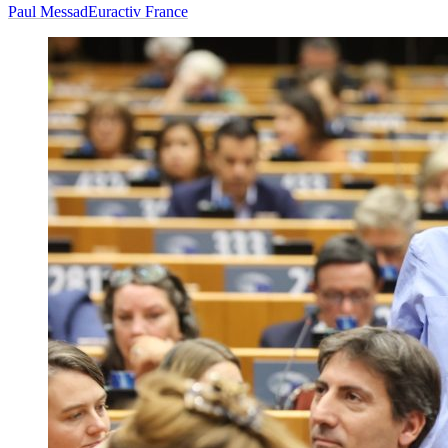
Paul Messad
Euractiv France