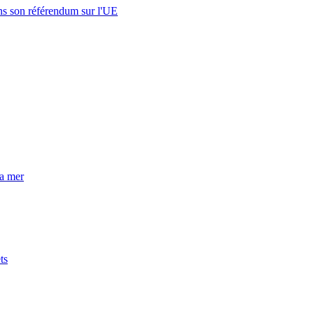
s son référendum sur l'UE
la mer
ts