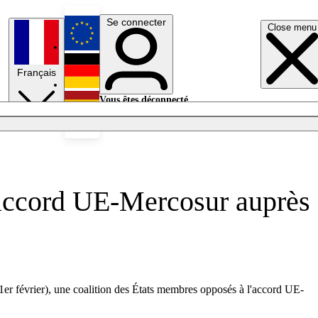
Se connecter
Close menu
English
Français
Deutsch
Vous êtes déconnecté.
Se connecter
Español
Lumières éteintes
l’accord UE-Mercosur auprès
1er février), une coalition des États membres opposés à l'accord UE-