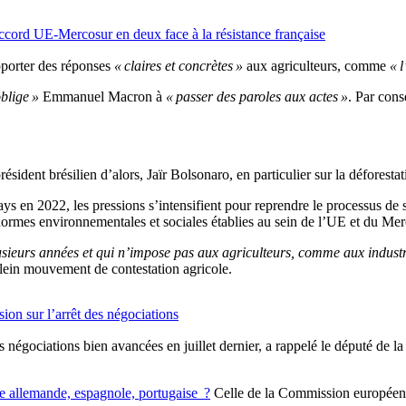
accord UE-Mercosur en deux face à la résistance française
pporter des réponses
« claires et concrètes »
aux agriculteurs, comme
« l
blige »
Emmanuel Macron à
« passer des paroles aux actes »
. Par cons
résident brésilien d’alors, Jaïr Bolsonaro, en particulier sur la déforest
pays en 2022, les pressions s’intensifient pour reprendre le processus de
s normes environnementales et sociales établies au sein de l’UE et du Mer
lusieurs années et qui n’impose pas aux agriculteurs, comme aux industr
ein mouvement de contestation agricole.
on sur l’arrêt des négociations
es négociations bien avancées en juillet dernier, a rappelé le député 
tie allemande, espagnole, portugaise ?
Celle de la Commission européenne