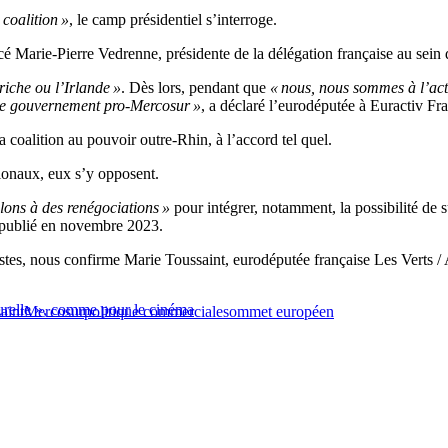
 coalition »
, le camp présidentiel s’interroge.
ncé Marie-Pierre Vedrenne, présidente de la délégation française au se
riche ou l’Irlande »
. Dès lors, pendant que
« nous, nous sommes à l’acti
 de gouvernement pro-Mercosur »
, a déclaré l’eurodéputée à Euractiv Fr
 coalition au pouvoir outre-Rhin, à l’accord tel quel.
gionaux, eux s’y opposent.
lons à des renégociations »
pour intégrer, notamment, la possibilité de
publié en novembre 2023.
istes, nous confirme Marie Toussaint, eurodéputée française Les Verts / A
turelle », comme pour le cinéma
aint
Mercosur
politique commerciale
sommet européen