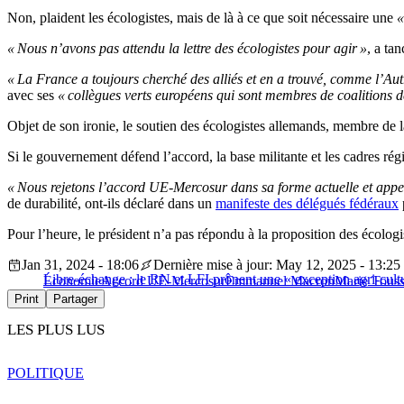
Non, plaident les écologistes, mais de là à ce que soit nécessaire une
«
« Nous n’avons pas attendu la lettre des écologistes pour agir »
, a ta
« La France a toujours cherché des alliés et en a trouvé, comme l’Aut
avec ses
« collègues verts européens qui sont membres de coalitions
Objet de son ironie, le soutien des écologistes allemands, membre de la
Si le gouvernement défend l’accord, la base militante et les cadres ré
« Nous rejetons l’accord UE-Mercosur dans sa forme actuelle et appe
de durabilité, ont-ils déclaré dans un
manifeste des délégués fédéraux
Pour l’heure, le président n’a pas répondu à la proposition des écolog
Jan 31, 2024 - 18:06
Dernière mise à jour: May 12, 2025 - 13:25
Libre-échange : le RN et LFI prônent une « exception agri-cul
Économie
Accord UE-Mercosur
Emmanuel Macron
Marie Touss
Print
Partager
LES PLUS LUS
POLITIQUE