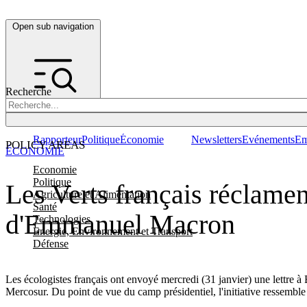
Open sub navigation
Recherche
Rapporteur
Politique
Économie
Newsletters
Evénements
Em
POLICY AREAS
ÉCONOMIE
Economie
Politique
Les Verts français réclame
Agriculture et Alimentation
Santé
d'Emmanuel Macron
Technologies
Energie, Environnement et Transport
Défense
Les écologistes français ont envoyé mercredi (31 janvier) une lettre 
Mercosur. Du point de vue du camp présidentiel, l'initiative ressemble