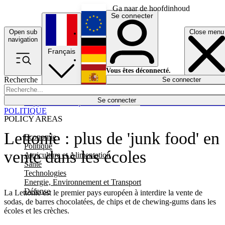
Ga naar de hoofdinhoud
Se connecter
Open sub
Close menu
English
navigation
Français
Deutsch
Vous êtes déconnecté.
Recherche
Se connecter
Español
Lumières éteintes
Se connecter
Rapporteur
Politique
Économie
Newsletters
Evénements
Em
POLITIQUE
POLICY AREAS
Lettonie : plus de 'junk food' en
Economie
Politique
vente dans les écoles
Agriculture et Alimentation
Santé
Technologies
Energie, Environnement et Transport
Défense
La Lettonie est le premier pays européen à interdire la vente de
sodas, de barres chocolatées, de chips et de chewing-gums dans les
écoles et les crèches.