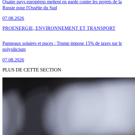
Quatre pays européens mettent en garde contre les projets de la
Russie pour l'Ossétie du Sud
07.08.2026
PRO
ENERGIE, ENVIRONNEMENT ET TRANSPORT
Panneaux solaires et puces : Trump impose 15% de taxes sur le
polysilicium
07.08.2026
PLUS DE CETTE SECTION