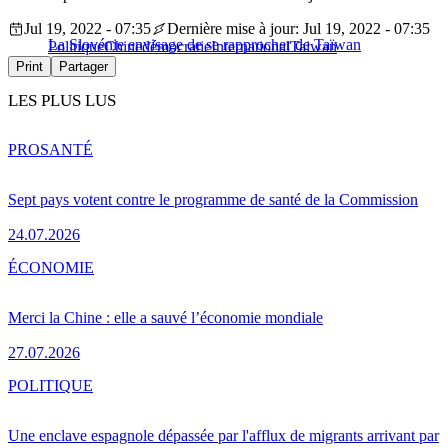
Jul 19, 2022 - 07:35
Dernière mise à jour: Jul 19, 2022 - 07:35
La Slovénie envisage de se rapprocher de Taïwan
Politique
Chine
démocratie
International
Taiwan
Print
Partager
LES PLUS LUS
PRO
SANTÉ
Sept pays votent contre le programme de santé de la Commission
24.07.2026
ÉCONOMIE
Merci la Chine : elle a sauvé l’économie mondiale
27.07.2026
POLITIQUE
Une enclave espagnole dépassée par l'afflux de migrants arrivant par