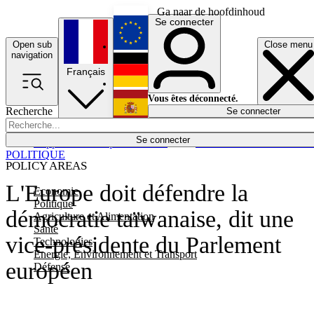
Ga naar de hoofdinhoud
Se connecter
Open sub
Close menu
English
navigation
Français
Deutsch
Vous êtes déconnecté.
Recherche
Se connecter
Español
Lumières éteintes
Se connecter
Rapporteur
Politique
Économie
Newsletters
Evénements
Em
POLITIQUE
POLICY AREAS
L'Europe doit défendre la
Economie
Politique
démocratie taïwanaise, dit une
Agriculture et Alimentation
Santé
vice-présidente du Parlement
Technologies
Energie, Environnement et Transport
européen
Défense