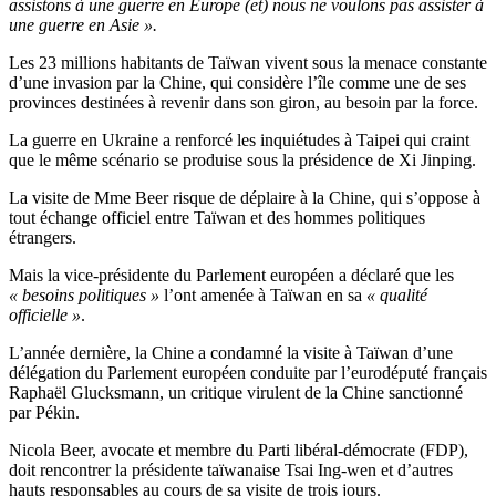
assistons à une guerre en Europe (et) nous ne voulons pas assister à
une guerre en Asie ».
Les 23 millions habitants de Taïwan vivent sous la menace constante
d’une invasion par la Chine, qui considère l’île comme une de ses
provinces destinées à revenir dans son giron, au besoin par la force.
La guerre en Ukraine a renforcé les inquiétudes à Taipei qui craint
que le même scénario se produise sous la présidence de Xi Jinping.
La visite de Mme Beer risque de déplaire à la Chine, qui s’oppose à
tout échange officiel entre Taïwan et des hommes politiques
étrangers.
Mais la vice-présidente du Parlement européen a déclaré que les
« besoins politiques »
l’ont amenée à Taïwan en sa
« qualité
officielle »
.
L’année dernière, la Chine a condamné la visite à Taïwan d’une
délégation du Parlement européen conduite par l’eurodéputé français
Raphaël Glucksmann, un critique virulent de la Chine sanctionné
par Pékin.
Nicola Beer, avocate et membre du Parti libéral-démocrate (FDP),
doit rencontrer la présidente taïwanaise Tsai Ing-wen et d’autres
hauts responsables au cours de sa visite de trois jours.