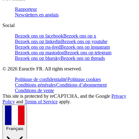
Rapporteur
Newsletters en anglais
Social
Bezoek ons op facebook
Bezoek ons op x
Bezoek ons op linkedin
Bezoek ons op youtube
Bezoek ons op rss-feed
Bezoek ons op instagram
Bezoek ons op mastodon
Bezoek ons op telegram
Bezoek ons op bluesky
Bezoek ons op threads
©
2026
Euractiv FR. All rights reserved.
Politique de confidentialité
Politique cookies
Conditions générales
Conditions d’abonnement
Conditions de vente
This site is protected by reCAPTCHA, and the Google
Privacy
Policy
and
Terms of Service
apply.
Français