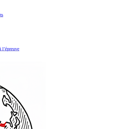
ts
à l’épreuve