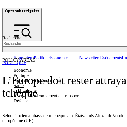
Open sub navigation
Recherche
Rapporteur
Politique
Économie
Newsletters
Evénements
Em
POLICY AREAS
POLITIQUE
Economie
Politique
L’Europe doit rester attray
Agriculture et Alimentation
Santé
tchèque
Technologies
Energie, Environnement et Transport
Défense
Selon l'ancien ambassadeur tchèque aux États-Unis Alexandr Vondr
européenne (UE).