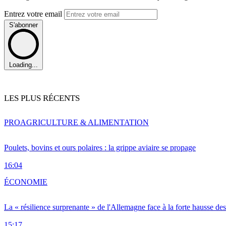
Entrez votre email
S'abonner
Loading...
LES PLUS RÉCENTS
PRO
AGRICULTURE & ALIMENTATION
Poulets, bovins et ours polaires : la grippe aviaire se propage
16:04
ÉCONOMIE
La « résilience surprenante » de l'Allemagne face à la forte hausse de
15:17