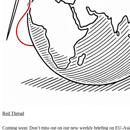
Red Thread
Coming soon: Don’t miss out on our new weekly briefing on EU-Asia 