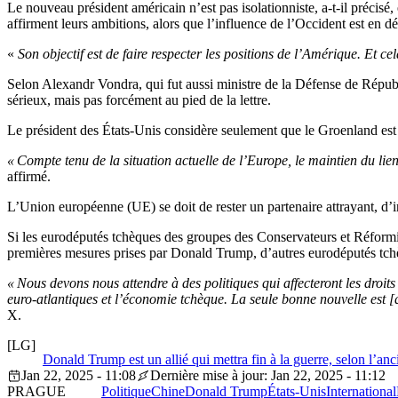
Le nouveau président américain n’est pas isolationniste, a-t-il précisé,
affirment leurs ambitions, alors que l’influence de l’Occident est en dé
«
Son objectif est de faire respecter les positions de l’Amérique. Et c
Selon Alexandr Vondra, qui fut aussi ministre de la Défense de Répub
sérieux, mais pas forcément au pied de la lettre.
Le président des États-Unis considère seulement que le Groenland est 
« Compte tenu de la situation actuelle de l’Europe, le maintien du lien
affirmé.
L’Union européenne (UE) se doit de rester un partenaire attrayant, d’ins
Si les eurodéputés tchèques des groupes des Conservateurs et Réformi
premières mesures prises par Donald Trump, d’autres eurodéputés tchè
« Nous devons nous attendre à des politiques qui affecteront les droits
euro-atlantiques et l’économie tchèque.
La seule bonne nouvelle est [q
X.
[LG]
Donald Trump est un allié qui mettra fin à la guerre, selon l’a
Jan 22, 2025 - 11:08
Dernière mise à jour: Jan 22, 2025 - 11:12
PRAGUE
Politique
Chine
Donald Trump
États-Unis
International