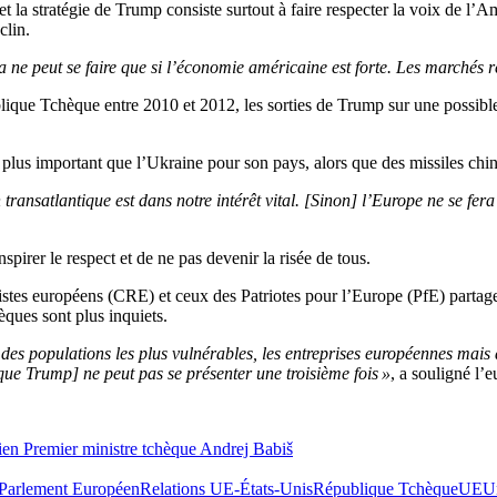
 et la stratégie de Trump consiste surtout à faire respecter la voix de l
clin.
ela ne peut se faire que si l’économie américaine est forte. Les marchés 
lique Tchèque entre 2010 et 2012, les sorties de Trump sur une possib
plus important que l’Ukraine pour son pays, alors que des missiles chino
 transatlantique est dans notre intérêt vital. [Sinon] l’Europe ne se fe
pirer le respect et de ne pas devenir la risée de tous.
stes européens (CRE) et ceux des Patriotes pour l’Europe (PfE) partagen
ques sont plus inquiets.
 des populations les plus vulnérables, les entreprises européennes mais 
ue Trump] ne peut pas se présenter une troisième fois »
, a souligné l
ncien Premier ministre tchèque Andrej Babiš
Parlement Européen
Relations UE-États-Unis
République Tchèque
UE
U