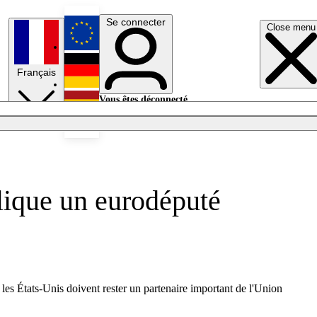
Se connecter
Close menu
English
Français
Deutsch
Vous êtes déconnecté.
Se connecter
Español
Lumières éteintes
plique un eurodéputé
les États-Unis doivent rester un partenaire important de l'Union