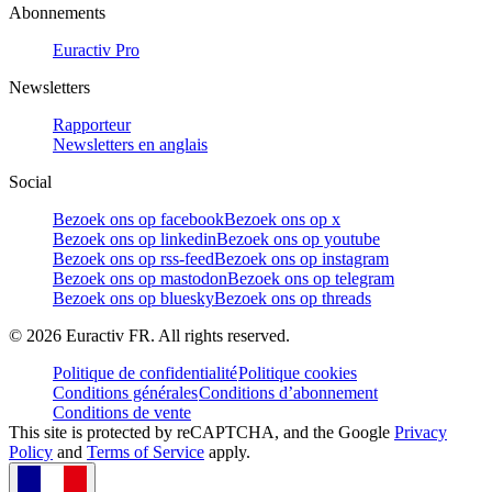
Abonnements
Euractiv Pro
Newsletters
Rapporteur
Newsletters en anglais
Social
Bezoek ons op facebook
Bezoek ons op x
Bezoek ons op linkedin
Bezoek ons op youtube
Bezoek ons op rss-feed
Bezoek ons op instagram
Bezoek ons op mastodon
Bezoek ons op telegram
Bezoek ons op bluesky
Bezoek ons op threads
©
2026
Euractiv FR. All rights reserved.
Politique de confidentialité
Politique cookies
Conditions générales
Conditions d’abonnement
Conditions de vente
This site is protected by reCAPTCHA, and the Google
Privacy
Policy
and
Terms of Service
apply.