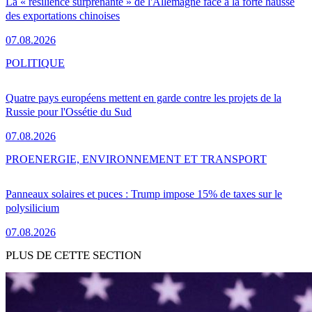
La « résilience surprenante » de l'Allemagne face à la forte hausse
des exportations chinoises
07.08.2026
POLITIQUE
Quatre pays européens mettent en garde contre les projets de la
Russie pour l'Ossétie du Sud
07.08.2026
PRO
ENERGIE, ENVIRONNEMENT ET TRANSPORT
Panneaux solaires et puces : Trump impose 15% de taxes sur le
polysilicium
07.08.2026
PLUS DE CETTE SECTION