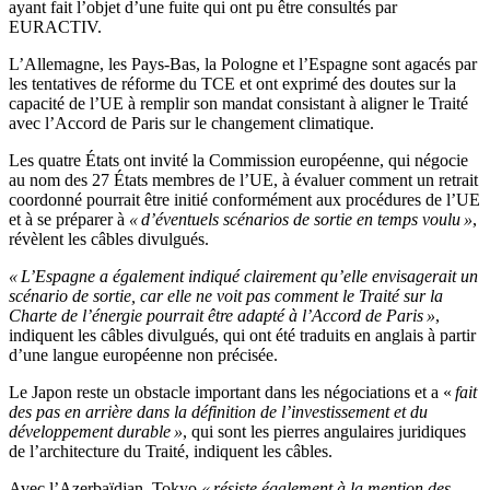
ayant fait l’objet d’une fuite qui ont pu être consultés par
EURACTIV.
L’Allemagne, les Pays-Bas, la Pologne et l’Espagne sont agacés par
les tentatives de réforme du TCE et ont exprimé des doutes sur la
capacité de l’UE à remplir son mandat consistant à aligner le Traité
avec l’Accord de Paris sur le changement climatique.
Les quatre États ont invité la Commission européenne, qui négocie
au nom des 27 États membres de l’UE, à évaluer comment un retrait
coordonné pourrait être initié conformément aux procédures de l’UE
et à se préparer à
« d’éventuels scénarios de sortie en temps voulu »
,
révèlent les câbles divulgués.
« L’Espagne a également indiqué clairement qu’elle envisagerait un
scénario de sortie, car elle ne voit pas comment le Traité sur la
Charte de l’énergie pourrait être adapté à l’Accord de Paris »
,
indiquent les câbles divulgués, qui ont été traduits en anglais à partir
d’une langue européenne non précisée.
Le Japon reste un obstacle important dans les négociations et a «
fait
des pas en arrière dans la définition de l’investissement et du
développement durable »
, qui sont les pierres angulaires juridiques
de l’architecture du Traité, indiquent les câbles.
Avec l’Azerbaïdjan, Tokyo
« résiste également à la mention des