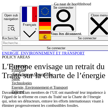
Ga naar de hoofdinhoud
Se connecter
Open sub
Close menu
English
navigation
Français
Deutsch
Vous êtes déconnecté.
Recherche
Se connecter
Español
Lumières éteintes
Se connecter
Rapporteur
Politique
Économie
Newsletters
Evénements
Em
ENERGIE, ENVIRONNEMENT ET TRANSPORT
POLICY AREAS
L'Europe envisage un retrait du
Economie
Politique
Traité sur la Charte de l’énergie
Agriculture et Alimentation
Santé
Technologies
Energie, Environnement et Transport
Défense
Davantage d’États membres de l’UE ont manifesté leur impatience à
l’égard de la réforme en cours du Traité sur la Charte de l’énergie
qui, selon ses détracteurs, entrave les efforts internationaux visant à
éliminer progressivement les combustibles fossiles.