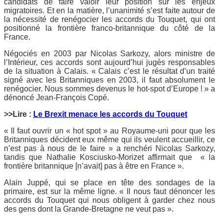
candidats de faire valoir leur position sur les enjeux
migratoires. Et en la matière, l’unanimité s’est faite autour de
la nécessité de renégocier les accords du Touquet, qui ont
positionné la frontière franco-britannique du côté de la
France.
Négociés en 2003 par Nicolas Sarkozy, alors ministre de
l’Intérieur, ces accords sont aujourd’hui jugés responsables
de la situation à Calais. « Calais c’est le résultat d’un traité
signé avec les Britanniques en 2003, il faut absolument le
renégocier. Nous sommes devenus le hot-spot d’Europe ! » a
dénoncé Jean-François Copé.
>>Lire :
Le Brexit menace les accords du Touquet
« Il faut ouvrir un « hot spot » au Royaume-uni pour que les
Britanniques décident eux même qui ils veulent accueillir, ce
n’est pas à nous de le faire » a renchéri Nicolas Sarkozy,
tandis que Nathalie Kosciusko-Morizet affirmait que « la
frontière britannique [n’avait] pas à être en France ».
Alain Juppé, qui se place en tête des sondages de la
primaire, est sur la même ligne. « Il nous faut dénoncer les
accords du Touquet qui nous obligent à garder chez nous
des gens dont la Grande-Bretagne ne veut pas ».