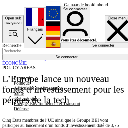
Ga naar de hoofdinhoud
Se connecter
Open sub
Close menu
English
navigation
Français
Deutsch
Vous êtes déconnecté.
Recherche
Se connecter
Español
Lumières éteintes
Se connecter
Rapporteur
Politique
Économie
Newsletters
Evénements
Em
ÉCONOMIE
POLICY AREAS
L’Europe lance un nouveau
Economie
Politique
fonds d’investissement pour les
Agriculture et Alimentation
Santé
pépites de la tech
Technologies
Energie, Environnement et Transport
Défense
Cinq États membres de l’UE ainsi que le Groupe BEI vont
participer au lancement d’un fonds d’investissement doté de 3,75