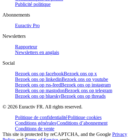
Publicité politique
Abonnements
Euractiv Pro
Newsletters
Rapporteur
Newsletters en anglais
Social
Bezoek ons op facebook
Bezoek ons op x
Bezoek ons op linkedin
Bezoek ons op youtube
Bezoek ons op rss-feed
Bezoek ons op instagram
Bezoek ons op mastodon
Bezoek ons op telegram
Bezoek ons op bluesky
Bezoek ons op threads
©
2026
Euractiv FR. All rights reserved.
Politique de confidentialité
Politique cookies
Conditions générales
Conditions d’abonnement
Conditions de vente
This site is protected by reCAPTCHA, and the Google
Privacy
Policy
and
Terms of Service
apply.