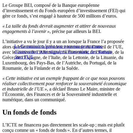
Le Groupe BEI, composé de la Banque européenne
d’investissement et du Fonds européen d’investissement (FEI) qui
gère ce fonds, s’est engagé à hauteur de 500 millions d’euros.
« La taille du fonds devrait augmenter et attirer de nouveaux
engagements à l’avenir »
, précise par ailleurs la BEI.
L’initiative a vu le jour il y a un an lorsque la France l’a proposée
La Commission lance son nouveau programme
alors qu’elle assurait la présidence tournante du Conseil de l’UE,
d’innovation pour stimuler l’écosystème des startups
avec le soutien de l’Allemagne, du Danemark, de l’Estonie, de la
dans l’UE
Grèce, de l’Espagne, de l’Italie, de la Lettonie, de la Lituanie, du
Luxembourg, des Pays-Bas, de l’Autriche, du Portugal, de la
Roumanie, de la Finlande et de la Suède.
« Cette initiative est un exemple frappant de ce que nous pouvons
réaliser collectivement pour renforcer la souveraineté économique
et industrielle de l’UE »
, a déclaré Bruno Le Maire, ministre de
l’Économie, des Finances et de la Souveraineté industrielle et
numérique, dans un communiqué.
Un fonds de fonds
L’ICTE ne financera pas directement les scale-up ; mais est plutôt
conçu comme un « fonds de fonds ». En d’autres termes, il