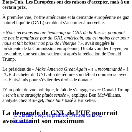
États-Unis.
Les Européens ont des raisons d’accepter, mais à un
certain prix.
À première vue, l’offre américaine et la demande européenne de gaz
naturel liquéfié (GNL) semblent s’accorder à merveille.
« Nous recevons encore beaucoup de GNL de la Russie, pourquoi
ne pas le remplacer par du GNL américain, qui est moins cher pour
nous et fait baisser nos prix de l’énergie ? »,
avait suggéré la
présidente de la Commission européenne, Ursula von der Leyen, en
novembre, une semaine seulement après la réélection de Donald
Trump.
Le président de
« Make America Great Again »
a
« recommandé »
à
l’UE d’acheter du GNL afin de réduire son déficit commercial avec
les États-Unis pour s’éviter des droits de douane.
D’un point de vue politique, le fait de s’engager avec Donald Trump
« serait une stratégie plutôt sensée »,
explique Ben McWilliams,
analyste chez Bruegel,
think tank
basé à Bruxelles.
La demande de GNL de l’UE pourrait
L’Ukraine a reçu sa première livraison de GNL
avoir atteint son maximum
américain