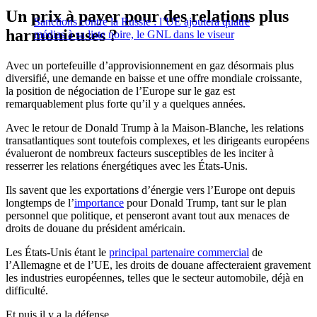
Un prix à payer pour des relations plus
Sanctions contre la Russie : l’UE ajoutera quatre
harmonieuses ?
médias à sa liste noire, le GNL dans le viseur
Avec un portefeuille d’approvisionnement en gaz désormais plus
diversifié, une demande en baisse et une offre mondiale croissante,
la position de négociation de l’Europe sur le gaz est
remarquablement plus forte qu’il y a quelques années.
Avec le retour de Donald Trump à la Maison-Blanche, les relations
transatlantiques sont toutefois complexes, et les dirigeants européens
évalueront de nombreux facteurs susceptibles de les inciter à
resserrer les relations énergétiques avec les États-Unis.
Ils savent que les exportations d’énergie vers l’Europe ont depuis
longtemps de l’
importance
pour Donald Trump, tant sur le plan
personnel que politique, et penseront avant tout aux menaces de
droits de douane du président américain.
Les États-Unis étant le
principal partenaire commercial
de
l’Allemagne et de l’UE, les droits de douane affecteraient gravement
les industries européennes, telles que le secteur automobile, déjà en
difficulté.
Et puis il y a la défense.