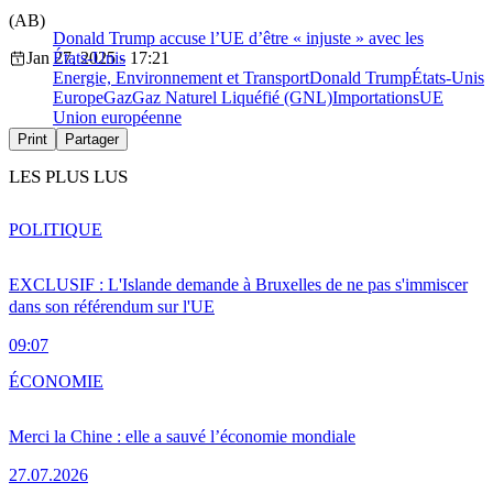
(AB)
Donald Trump accuse l’UE d’être « injuste » avec les
Jan 27, 2025 - 17:21
États-Unis
Energie, Environnement et Transport
Donald Trump
États-Unis
Europe
Gaz
Gaz Naturel Liquéfié (GNL)
Importations
UE
Union européenne
Print
Partager
LES PLUS LUS
POLITIQUE
EXCLUSIF : L'Islande demande à Bruxelles de ne pas s'immiscer
dans son référendum sur l'UE
09:07
ÉCONOMIE
Merci la Chine : elle a sauvé l’économie mondiale
27.07.2026