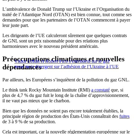
L’ambivalence de Donald Trump sur l’Ukraine et l’Organisation du
traité de l’Atlantique Nord (OTAN) est bien connue, tout comme ses
demandes pour que les partenaires de l’OTAN commencent à payer
leur juste part.
Les dirigeants de l’UE calculeront sûrement que quelques contrats
de GNL sont un prix raisonnable pour des relations plus
harmonieuses avec le nouveau président américain.
Préoccupations climatiques et nouvelles
Viktor Orbán et Robert Fico s’entendent sur le gaz
dépendances
russe mais divergent sur l’adhésion de l’Ukraine à l’UE
Par ailleurs, les Européens s’inquiètent de la pollution du gaz GNL.
Le think tank Rocky Mountain Institute (RMI)
a constaté
que, si
plus de 4,7 % du gaz fuit le long de la chaîne d’approvisionnement,
il ne vaut pas mieux que le charbon.
Bien que les données ne soient pas encore totalement établies, la
principale région de production des États-Unis connaîtrait des
fuites
de 3 à 9 % de sa production.
Cela est important, car la nouvelle réglementation européenne sur le