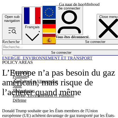
Ga naar de hoofdinhoud
Se connecter
Open sub
Close menu
English
navigation
Français
Deutsch
Vous êtes déconnecté.
Recherche
Se connecter
Español
Lumières éteintes
Se connecter
Rapporteur
Politique
Économie
Newsletters
Evénements
Em
ENERGIE, ENVIRONNEMENT ET TRANSPORT
POLICY AREAS
L’Europe n’a pas besoin du gaz
Economie
Politique
américain, mais risque de
Agriculture et Alimentation
Santé
l’acheter quand même
Technologies
Energie, Environnement et Transport
Défense
Donald Trump souhaite que les États membres de l'Union
européenne (UE) achètent davantage de gaz transporté par les États-