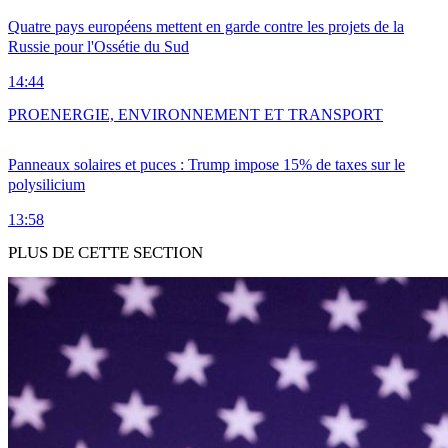
Quatre pays européens mettent en garde contre les projets de la
Russie pour l'Ossétie du Sud
14:44
PRO
ENERGIE, ENVIRONNEMENT ET TRANSPORT
Panneaux solaires et puces : Trump impose 15% de taxes sur le
polysilicium
13:58
PLUS DE CETTE SECTION