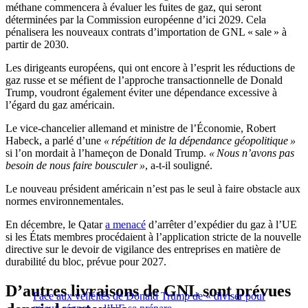
méthane commencera à évaluer les fuites de gaz, qui seront
déterminées par la Commission européenne d’ici 2029. Cela
pénalisera les nouveaux contrats d’importation de GNL « sale » à
partir de 2030.
Les dirigeants européens, qui ont encore à l’esprit les réductions de
gaz russe et se méfient de l’approche transactionnelle de Donald
Trump, voudront également éviter une dépendance excessive à
l’égard du gaz américain.
Le vice-chancelier allemand et ministre de l’Économie, Robert
Habeck, a parlé d’une
« répétition de la dépendance géopolitique »
si l’on mordait à l’hameçon de Donald Trump.
« Nous n’avons pas
besoin de nous faire bousculer »
, a-t-il souligné.
Le nouveau président américain n’est pas le seul à faire obstacle aux
normes environnementales.
En décembre, le Qatar
a menacé
d’arrêter d’expédier du gaz à l’UE
si les États membres procédaient à l’application stricte de la nouvelle
directive sur le devoir de vigilance des entreprises en matière de
durabilité du bloc, prévue pour 2027.
D’autres livraisons de GNL sont prévues
Face aux velléités de Donald Trump de « diviser pour