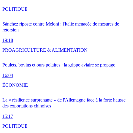
POLITIQUE
Sánchez riposte contre Meloni : l'Italie menacée de mesures de
rétorsion
19:18
PRO
AGRICULTURE & ALIMENTATION
Poulets, bovins et ours polaires : la grippe aviaire se propage
16:04
ÉCONOMIE
La « résilience surprenante » de l'Allemagne face à la forte hausse
des exportations chinoises
15:17
POLITIQUE