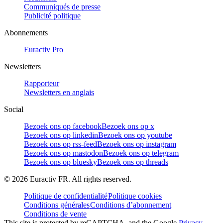
Communiqués de presse
Publicité politique
Abonnements
Euractiv Pro
Newsletters
Rapporteur
Newsletters en anglais
Social
Bezoek ons op facebook
Bezoek ons op x
Bezoek ons op linkedin
Bezoek ons op youtube
Bezoek ons op rss-feed
Bezoek ons op instagram
Bezoek ons op mastodon
Bezoek ons op telegram
Bezoek ons op bluesky
Bezoek ons op threads
©
2026
Euractiv FR. All rights reserved.
Politique de confidentialité
Politique cookies
Conditions générales
Conditions d’abonnement
Conditions de vente
This site is protected by reCAPTCHA, and the Google
Privacy