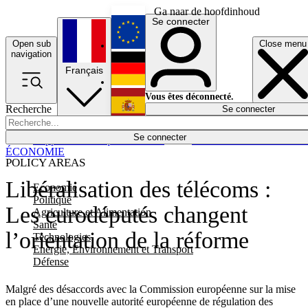
Ga naar de hoofdinhoud
Se connecter
Open sub
Close menu
English
navigation
Français
Deutsch
Vous êtes déconnecté.
Recherche
Se connecter
Español
Lumières éteintes
Se connecter
Rapporteur
Politique
Économie
Newsletters
Evénements
Em
ÉCONOMIE
POLICY AREAS
Libéralisation des télécoms :
Economie
Politique
Les eurodéputés changent
Agriculture et Alimentation
Santé
l’orientation de la réforme
Technologies
Energie, Environnement et Transport
Défense
Malgré des désaccords avec la Commission européenne sur la mise
en place d’une nouvelle autorité européenne de régulation des