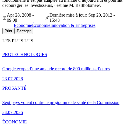
fonctionnelle n’est pas adaptée au marché d’aujourd’hui et pourrait
décourager les investisseurs,» estime M. Bartholomew.
Apr 28, 2008 -
Dernière mise à jour: Sep 20, 2012 -
09:08
15:48
Économie
Économie
Innovation & Entreprises
Print
Partager
LES PLUS LUS
PRO
TECHNOLOGIES
Google écope d’une amende record de 890 millions d’euros
23.07.2026
PRO
SANTÉ
Sept pays votent contre le programme de santé de la Commission
24.07.2026
ÉCONOMIE