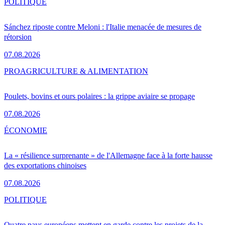
POLITIQUE
Sánchez riposte contre Meloni : l'Italie menacée de mesures de
rétorsion
07.08.2026
PRO
AGRICULTURE & ALIMENTATION
Poulets, bovins et ours polaires : la grippe aviaire se propage
07.08.2026
ÉCONOMIE
La « résilience surprenante » de l'Allemagne face à la forte hausse
des exportations chinoises
07.08.2026
POLITIQUE
Quatre pays européens mettent en garde contre les projets de la