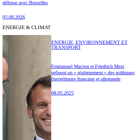
défense avec Bruxelles
05.08.2026
ENERGIE & CLIMAT
ENERGIE, ENVIRONNEMENT ET
TRANSPORT
Emmanuel Macron et Friedrich Merz
prônent un « réalignement » des politiques
énergétiques française et allemande
08.05.2025