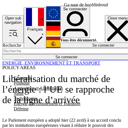
Ga naar de hoofdinhoud
Se connecter
Open sub
Close menu
English
navigation
Français
Deutsch
Vous êtes déconnecté.
Recherche
Se connecter
Español
Lumières éteintes
Se connecter
Rapporteur
Politique
Économie
Newsletters
Evénements
Em
ENERGIE, ENVIRONNEMENT ET TRANSPORT
POLICY AREAS
Libéralisation du marché de
Economie
Politique
l’énergie : l’UE se rapproche
Agriculture et Alimentation
Santé
de la ligne d’arrivée
Technologies
Energie, Environnement et Transport
Défense
Le Parlement européen a adopté hier (22 avril) à un accord conclu
par les institutions européennes visant à réduire le pouvoir des